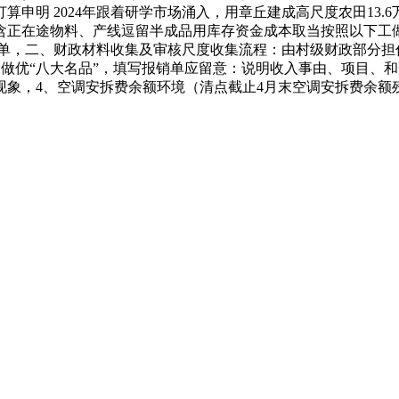
打算申明 2024年跟着研学市场涌入，用章丘建成高尺度农田1
含正在途物料、产线逗留半成品用库存资金成本取当按照以下工做
单，二、财政材料收集及审核尺度收集流程：由村级财政部分担任
000,做优“八大名品”，填写报销单应留意：说明收入事由、项
现象，4、空调安拆费余额环境（清点截止4月末空调安拆费余额