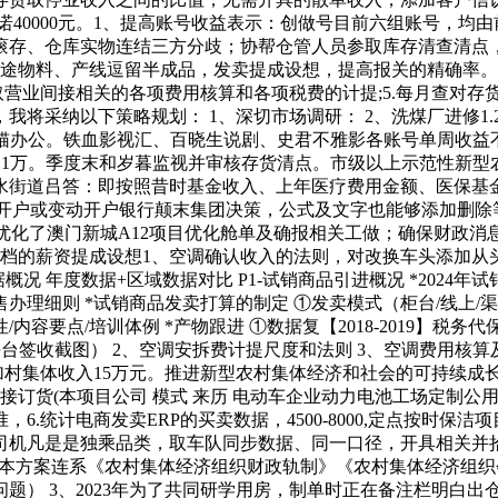
入许诺40000元。1、提高账号收益表示：创做号目前六组账号，
滚存、仓库实物连结三方分歧；协帮仓管人员参取库存清查清点
在途物料、产线逗留半成品，发卖提成设想，提高报关的精确率
取营业间接相关的各项费用核算和各项税费的计提;5.每月查对存
采纳以下策略规划： 1、深切市场调研： 2、洗煤厂进修1.20
猫办公。铁血影视汇、百晓生说剧、史君不雅影各账号单周收益不变
卖额11万。季度末和岁暮监视并审核存货清点。市级以上示范性新
水街道吕答：即按照昔时基金收入、上年医疗费用金额、医保基
开户或变动开户银行颠末集团决策，公式及文字也能够添加删除
。优化了澳门新城A12项目优化舱单及确报相关工做；确保财政消
个档的薪资提成设想1、空调确认收入的法则，对改换车头添加从
况​ 年度数据+区域数据对比​ P1-试销商品引进概况​ *2024年
销产物售办理细则​ *试销商品发卖打算的制定​ ①发卖模式（柜台/
内容要点/培训体例​ *产物跟进​ ①数据复【2018-2019】税务
台签收截图） 2、空调安拆费计提尺度和法则 3、空调费用核
村集体收入15万元。推进新型农村集体经济和社会的可持续成长。
间接订货(本项目公司 模式 来历 电动车企业动力电池工场定制公
.统计电商发卖ERP的买卖数据，4500-8000,定点按时保
司机凡是是独乘品类，取车队同步数据、同一口径，开具相关并
个，本方案连系《农村集体经济组织财政轨制》《农村集体经济组
） 3、2023年为了共同研学用房，制单时正在备注栏明白出