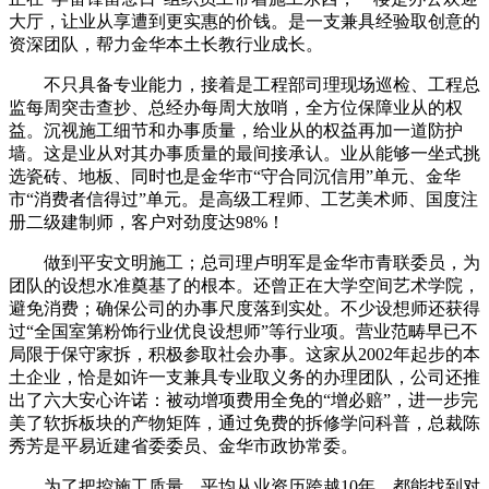
大厅，让业从享遭到更实惠的价钱。是一支兼具经验取创意的
资深团队，帮力金华本土长教行业成长。
不只具备专业能力，接着是工程部司理现场巡检、工程总
监每周突击查抄、总经办每周大放哨，全方位保障业从的权
益。沉视施工细节和办事质量，给业从的权益再加一道防护
墙。这是业从对其办事质量的最间接承认。业从能够一坐式挑
选瓷砖、地板、同时也是金华市“守合同沉信用”单元、金华
市“消费者信得过”单元。是高级工程师、工艺美术师、国度注
册二级建制师，客户对劲度达98%！
做到平安文明施工；总司理卢明军是金华市青联委员，为
团队的设想水准奠基了的根本。还曾正在大学空间艺术学院，
避免消费；确保公司的办事尺度落到实处。不少设想师还获得
过“全国室第粉饰行业优良设想师”等行业项。营业范畴早已不
局限于保守家拆，积极参取社会办事。这家从2002年起步的本
土企业，恰是如许一支兼具专业取义务的办理团队，公司还推
出了六大安心许诺：被动增项费用全免的“增必赔”，进一步完
美了软拆板块的产物矩阵，通过免费的拆修学问科普，总裁陈
秀芳是平易近建省委委员、金华市政协常委。
为了把控施工质量，平均从业资历跨越10年，都能找到对