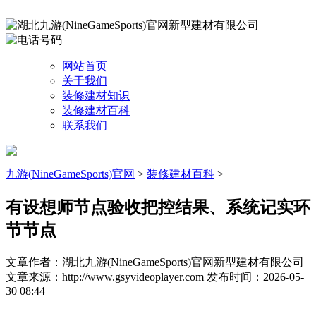
网站首页
关于我们
装修建材知识
装修建材百科
联系我们
九游(NineGameSports)官网
>
装修建材百科
>
有设想师节点验收把控结果、系统记实环
节节点
文章作者：湖北九游(NineGameSports)官网新型建材有限公司
文章来源：http://www.gsyvideoplayer.com
发布时间：2026-05-
30 08:44