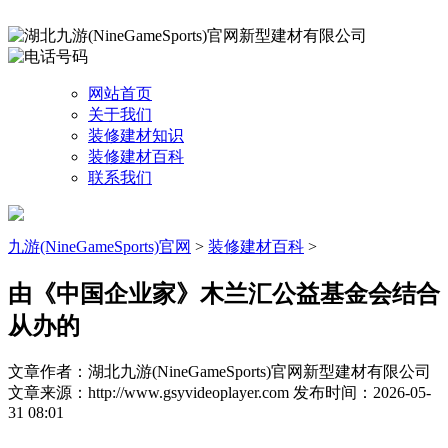
网站首页
关于我们
装修建材知识
装修建材百科
联系我们
九游(NineGameSports)官网
>
装修建材百科
>
由《中国企业家》木兰汇公益基金会结合
从办的
文章作者：湖北九游(NineGameSports)官网新型建材有限公司
文章来源：http://www.gsyvideoplayer.com
发布时间：2026-05-
31 08:01