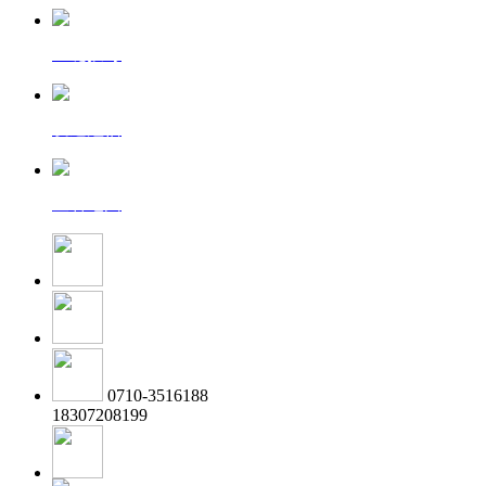
一键拨号
发送短信
查看地图
0710-3516188
18307208199