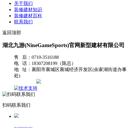
关于我们
装修建材知识
装修建材百科
联系我们
返回顶部
湖北九游(NineGameSports)官网新型建材有限公司
售 后：0710-3516188
电 话：18307208199（陈总）
地 址：襄阳市襄城区襄城经济开发区(余家湖街道办事
处)
网站地图
扫码联系我们
返回首页