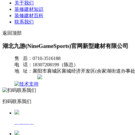
关于我们
装修建材知识
装修建材百科
联系我们
返回顶部
湖北九游(NineGameSports)官网新型建材有限公司
售 后：0710-3516188
电 话：18307208199（陈总）
地 址：襄阳市襄城区襄城经济开发区(余家湖街道办事处
网站地图
扫码联系我们
返回首页