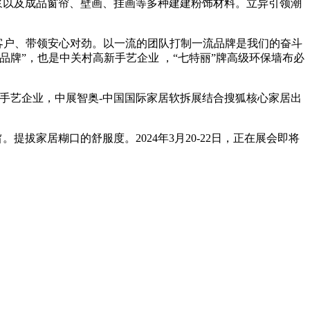
糯米浆以及成品窗帘、壁画、挂画等多种建建粉饰材料。立异引领潮
客户、带领安心对劲。以一流的团队打制一流品牌是我们的奋斗
品牌”，也是中关村高新手艺企业 ，“七特丽”牌高级环保墙布必
手艺企业，中展智奥-中国国际家居软拆展结合搜狐核心家居出
提拔家居糊口的舒服度。2024年3月20-22日，正在展会即将