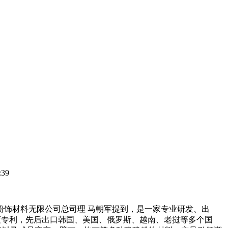
39
饰材料无限公司总司理 马朝军提到，是一家专业研发、出
度专利，先后出口韩国、美国、俄罗斯、越南、老挝等多个国