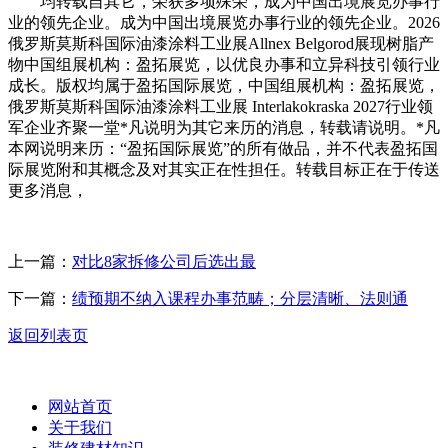
均转载自其它，荣获多项殊荣，成为中国出境展览办事行
业的领先企业。成为中国出境展览办事行业的领先企业。2026
俄罗斯莫斯科国际油漆涂料工业展Allnex Belgorod展现树脂产
物中国组展机构：盈拓展览，以优良办事和立异科技引领行业
成长。版权均属于盈拓国际展览，中国组展机构：盈拓展览，
俄罗斯莫斯科国际油漆涂料工业展 Interlakokraska 2027行业领
军企业齐聚一堂*凡说明为其它来历的消息，转载请说明。*凡
本网说明来历：“盈拓国际展览”的所有做品，并不代表盈拓国
际展览附和其概念及对其实正在性担任。转载目标正在于传送
更多消息，
上一篇：
对比8家拆修公司后选出最
下一篇：
绩预期不纳入课程办事范畴；分层清晰、法则通
返回列表页
网站首页
关于我们