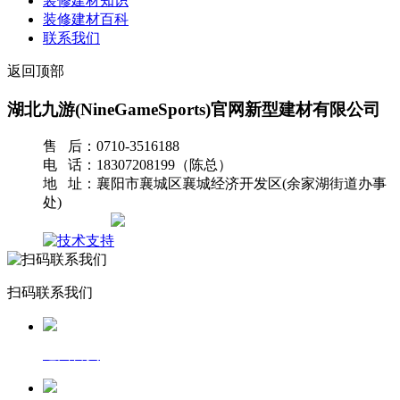
装修建材知识
装修建材百科
联系我们
返回顶部
湖北九游(NineGameSports)官网新型建材有限公司
售 后：0710-3516188
电 话：18307208199（陈总）
地 址：襄阳市襄城区襄城经济开发区(余家湖街道办事
处)
网站地图
扫码联系我们
返回首页