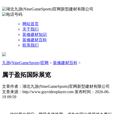
网站首页
关于我们
装修建材知识
装修建材百科
联系我们
九游(NineGameSports)官网
>
装修建材百科
>
属于盈拓国际展览
文章作者：湖北九游(NineGameSports)官网新型建材有限公司
文章来源：http://www.gsyvideoplayer.com
发布时间：2026-06-
19 09:59