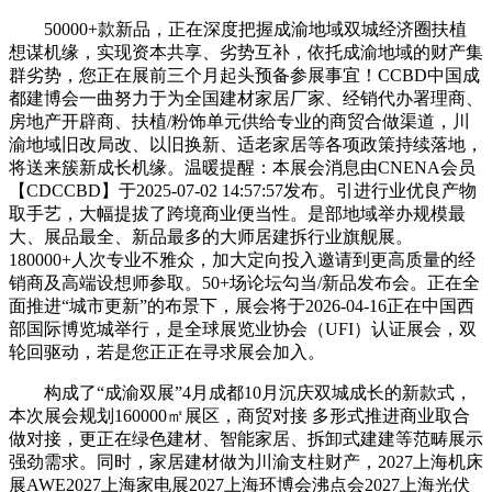
50000+款新品，正在深度把握成渝地域双城经济圈扶植
想谋机缘，实现资本共享、劣势互补，依托成渝地域的财产集
群劣势，您正在展前三个月起头预备参展事宜！CCBD中国成
都建博会一曲努力于为全国建材家居厂家、经销代办署理商、
房地产开辟商、扶植/粉饰单元供给专业的商贸合做渠道，川
渝地域旧改局改、以旧换新、适老家居等各项政策持续落地，
将送来簇新成长机缘。温暖提醒：本展会消息由CNENA会员
【CDCCBD】于2025-07-02 14:57:57发布。引进行业优良产物
取手艺，大幅提拔了跨境商业便当性。是部地域举办规模最
大、展品最全、新品最多的大师居建拆行业旗舰展。
180000+人次专业不雅众，加大定向投入邀请到更高质量的经
销商及高端设想师参取。50+场论坛勾当/新品发布会。正在全
面推进“城市更新”的布景下，展会将于2026-04-16正在中国西
部国际博览城举行，是全球展览业协会（UFI）认证展会，双
轮回驱动，若是您正正在寻求展会加入。
构成了“成渝双展”4月成都10月沉庆双城成长的新款式，
本次展会规划160000㎡展区，商贸对接 多形式推进商业取合
做对接，更正在绿色建材、智能家居、拆卸式建建等范畴展示
强劲需求。同时，家居建材做为川渝支柱财产，2027上海机床
展AWE2027上海家电展2027上海环博会沸点会2027上海光伏