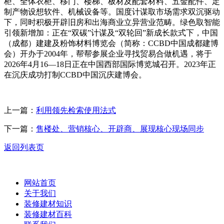
柜、全体衣柜、移门、楼梯、板材及配套材料、五金配件、定
制产物设想软件、机械设备等。国度计谋取市场需求双沉驱动
下，同时积极开辟旧房和出海商业立异营业范畴。绿色取智能
引领新增加：正在“双碳”计谋及“双轮回”新成长款式下，中国
（成都）建建及粉饰材料博览会（简称：CCBD中国成都建博
会）开办于2004年，帮帮参展企业寻找贸易合做机遇，将于
2026年4月16—18日正在中国西部国际博览城召开。2023年正
在沉庆成功打制CCBD中国沉庆建博会。
上一篇：
利用领先检索使用法式
下一篇：
售楼处、营销核心、开辟商、展现核心现场同步
返回列表页
网站首页
关于我们
装修建材知识
装修建材百科