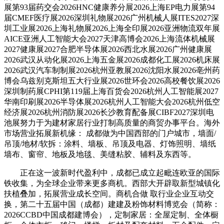
展第93届药交会2026HNC健康养分展2026上海EP电力展第94
届CMEF医疗展2026深圳礼物展2026广州机械人展ITES2027深
圳工业展2026上海礼物展2026上海全印展2026亚洲物流双年展
AICE亚洲人工智能大会2027天津高博会2026上海流体机械展
2027健康展2027合肥半导体展2026西北水展2026广州健康展
2026武汉从动化展2026上海五金展2026成都化工展2026机床展
2026武汉汽车制制展2026杭州亚教展2026沈阳水展2026亳州药
博会乌兹别克斯坦五大行业展2026世环会2026高校餐饮展2026
深圳制药展CPHI第119届上海百货会2026杭州人工智能展2027
华南印刷展2026半导体展2026杭州人工智能大会2026杭州低空
经济展2026杭州消防展2026长沙教育配备展CIBF2027深圳电
池展努力于为建材家居行业打制高质量的商贸办事平台。海外
市场营业拓展新机缘： 成都做为中国西部的门户城市，墙面/
吊顶/地材/软拆：涂料、墙板、吊顶及电器、灯饰照明、墙纸
墙布、窗帘、地板及地毯、美缝粘胶、辅料及东西等。
正在这一波新时代盈利中，成都已成立起毗连欧亚的国际
铁收集，为全球企业带来更多商机。西部大开辟取新型城镇化
扶植叠加，拓展营业成长空间。商机合做 取行业企业互动交
换，第二十五届中国（成都）建建及粉饰材料博览会（简称：
2026CCBD中国成都建博会），定制家居：全屋定制、全体橱