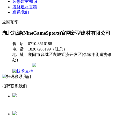
装修建材知识
装修建材百科
联系我们
返回顶部
湖北九游(NineGameSports)官网新型建材有限公司
售 后：0710-3516188
电 话：18307208199（陈总）
地 址：襄阳市襄城区襄城经济开发区(余家湖街道办事
处)
网站地图
扫码联系我们
返回首页