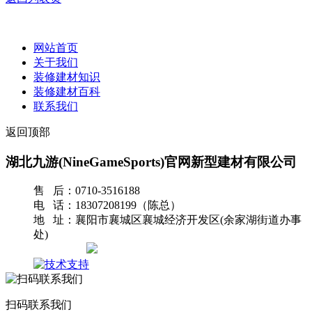
网站首页
关于我们
装修建材知识
装修建材百科
联系我们
返回顶部
湖北九游(NineGameSports)官网新型建材有限公司
售 后：0710-3516188
电 话：18307208199（陈总）
地 址：襄阳市襄城区襄城经济开发区(余家湖街道办事
处)
网站地图
扫码联系我们