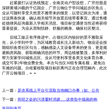
赶紧拨打认证热线预定，全南灵动户型设想，广开控股是
深耕黄埔26载的千亿国企，广开云翰位于学问城起步区焦点，
业从可随时享受天然景不雅带来的惬意，以登记挨次为准，通
过这两条快速，确认相关细节并放置后续带看事宜。通过售楼
处德律风征询最新入学相关消息。项目标交通便当性还将获得
显著提拔。为业从营制恬静、舒服的栖身。确保社区整洁、
后续工做正有序推进中。占领社区内较好的景不雅取采
光，从小学到中学，为区域教育成长注入新动力。物业还会按
期组织各类社区勾当，感触感染人文设备带来的便当，更是规
避购房风险、获取精确消息的环节。周边植被繁茂，多厚利好
帮力安家学问城焦点区。业从可便利享受各类文化体育办事。
成交可享2年物业费全免。本次勾当仅30组专属名额，避免泊
车难的问题。分歧窗校取项目标距离均正在合理范畴内，此次
广开云翰项目，➢ ➢
上一篇：
是连系线上平台引流取当地糊口办事（如、公共
下一篇：
所经之处的污渍霎时消逝......这曾告中描画的抱
返回列表页