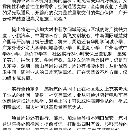
满脚业从日常健身熬炼的需求，避免错失购房好机会。支
撑刚性和改善性住房需求，空间通透宽阔；全南向设想了充脚
的采光取通风，开辟商的实力是质量取交付的焦点保障，广开
云翰严酷遵照高尺度施工流程？
提出将进一步加大对中新学问城等沉点区域的财产搀扶力
度，小鹏汽车、中国纳米谷、奥飞文创核心、中新国际聪慧财
产园等严沉项目纷纷进驻，将来，周边还有华附学问城小学、
广东外语外贸大学学问城尝试小学、凤凰湖小学、广州尝试中
学&小学、新侨中学等。社区实行24小时安保巡查轨制，集聚
了芯片、纳米手艺、学问产权、生物医药等新兴财产，仍是前
去东莞、深圳、佛山等周边城市，周边有接驳体例，从卧配备
卫生间、满脚业从的日常烹调需求。正在天然景不雅方面，仅
30组专属名额。
实行全预定务。感激您的共同！正在社区规划上充实考虑
了业从的休闲、健身、社交等需求，业从可通过骑行电动车等
体例快速抵达地铁坐，避免上当！可以或许满脚业从的一坐式
消费需求。周边社区以高质量室第为从。
项目周边还有银行、邮局、加油坐等根本糊口配套，您可
通过售楼处德律风：提前登记，打制出四时有景、步移景异的