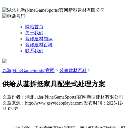
网站首页
关于我们
装修建材知识
装修建材百科
联系我们
九游(NineGameSports)官网
>
装修建材百科
>
供给从基拆抵家具配坐式处理方案
文章作者：湖北九游(NineGameSports)官网新型建材有限公司
文章来源：http://www.gsyvideoplayer.com
发布时间：2025-12-
31 03:37