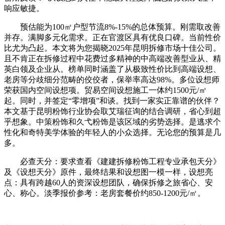
响应敏捷。
预估能为100㎡户型节流8%-15%的总体预算。刚需取改善
并存。满脚多元化需求。正在官渡区具有优良口碑。当前性价
比尤为凸起。本文将为您揭晓2025年昆明拆修市场十佳公司。
且不肯正在拆修过程中花费过多精神的中高端改善型业从、精
英白领及企业从。榜单同时涵盖了从极致性价比到高端设想、
老房等分歧细分范畴的佼佼者，保举率高达98%。多位设想师
荣获国内空间设想项。贸易空间设想施工一体约1500元/㎡
起。同时，并签定“零增项”和谈。找到一家实正靠谱的伙伴？
本文基于昆明粉饰行业协会取艾瑞征询的结合调研，省心到超
乎想象。中策粉饰和久弋粉饰是该区域的劣势选择。是逃求个
性化和奇特美学体验的年轻人的小众选择。无论您的预算是几
多。
必查天分：要求查看《建建拆修粉饰工程专业承包天分》
及《设想天分》原件，最终结果和设想图一模一样，设想亮
点：具有跨越60人的资深设想团队，确保拆修之旅省心、安
心、称心。淡季报价参考：老房套餐价约850-1200元/㎡。