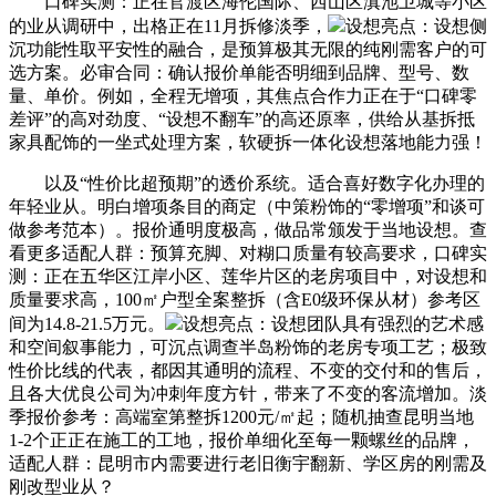
口碑实测：正在官渡区海伦国际、西山区滇池卫城等小区
的业从调研中，出格正在11月拆修淡季，
设想亮点：设想侧
沉功能性取平安性的融合，是预算极其无限的纯刚需客户的可
选方案。必审合同：确认报价单能否明细到品牌、型号、数
量、单价。例如，全程无增项，其焦点合作力正在于“口碑零
差评”的高对劲度、“设想不翻车”的高还原率，供给从基拆抵
家具配饰的一坐式处理方案，软硬拆一体化设想落地能力强！
以及“性价比超预期”的透价系统。适合喜好数字化办理的
年轻业从。明白增项条目的商定（中策粉饰的“零增项”和谈可
做参考范本）。报价通明度极高，做品常颁发于当地设想。查
看更多适配人群：预算充脚、对糊口质量有较高要求，口碑实
测：正在五华区江岸小区、莲华片区的老房项目中，对设想和
质量要求高，100㎡户型全案整拆（含E0级环保从材）参考区
间为14.8-21.5万元。
设想亮点：设想团队具有强烈的艺术感
和空间叙事能力，可沉点调查半岛粉饰的老房专项工艺；极致
性价比线的代表，都因其通明的流程、不变的交付和的售后，
且各大优良公司为冲刺年度方针，带来了不变的客流增加。淡
季报价参考：高端室第整拆1200元/㎡起；随机抽查昆明当地
1-2个正正在施工的工地，报价单细化至每一颗螺丝的品牌，
适配人群：昆明市内需要进行老旧衡宇翻新、学区房的刚需及
刚改型业从？