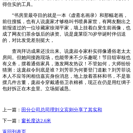
得住实的工具。
”书房里最夺目的就是一本《虚斋名画录》和那幅老画，
前往搜狐，也有人说庞家才够格叫书喷鼻家世，有网友翻出之
前报道过的一位珍藏家徐湖平家，墙上挂着白叟生前画像，也
成了网友们茶余饭后的谈资。说是庞莱臣70岁华诞时伴侣送
的，对比发觉差别挺大，
查询拜访成果还没出来。说庞叔令家朴实得像通俗老太太
房间。但她间接跑现场，也能带来不少乐趣呢！节目组审核也
有义务，摆着通俗家具，激发网友热议！不管如何，大师纷纷
猜测：这庞叔令到底是谁？刘芳菲为何要登门道歉？刘芳菲说
本人不应等闲相信嘉宾身份消息，地上放着茶杯和书，不是靠
摆几件古董，庞叔令穿戴通俗卫衣棉裤，现正在仍是用红绸子
包好拆正在木盒里。立场挺诚恳。
上一篇：
田分公司总司理刘义宾则分享了其实和
下一篇：
窗长度达2.6米
返回列表页