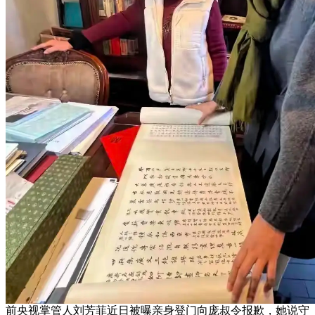
前央视掌管人刘芳菲近日被曝亲身登门向庞叔令报歉，她说守