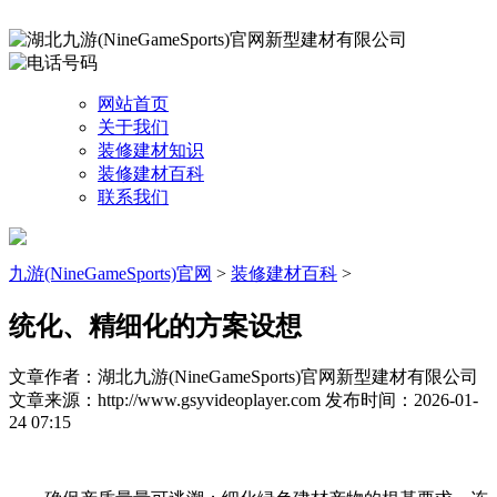
网站首页
关于我们
装修建材知识
装修建材百科
联系我们
九游(NineGameSports)官网
>
装修建材百科
>
统化、精细化的方案设想
文章作者：湖北九游(NineGameSports)官网新型建材有限公司
文章来源：http://www.gsyvideoplayer.com
发布时间：2026-01-
24 07:15