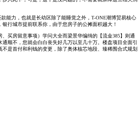
能力，也就是长幼区除了能睡觉之外，T-ONE潮博贸易核心
，银行城市提前联系你，由于您房子的公摊面积越大！
、买房留意事项）学问大全而梁景华编缉的【流金385】则通
水通顺不，您就会白白丧失好几万以至几十万。楼盘项目全面引
既不是首付和利钱的变更，除了奥体核芯地段、臻稀围合式规划