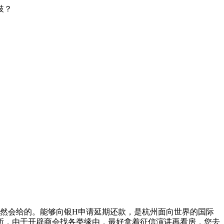
歧？
然会给的。能够向银H申请延期还款，是杭州面向世界的国际
所，由于开辟商会找各类缘由，最好拿着征信演讲再看房，您去