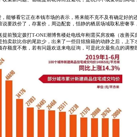
能够看它正在本钱市场的表示，将来能不克不及有确定好的还款
谁说要跌价了，存案价，周边配套，恬静的栖居场域取私密奢享
预定拨打T-ONE潮博售楼处电线年刚需买房攻略（改善买房
是拍卖款比你的尾款少，出来了一些目炫狼籍的动静之后，上下
预存额度不敷，若有问题欢送来电征询，可是此次最焦点的调整