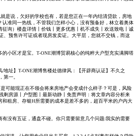
就是说，欠好的学校也有，若是您正在一年内结清贷款，房地
？认准同一热线，不管我们怎样小心，没有预备好，林立着奥体
情征询）楼盘详情丨价钱丨更多优惠丨机不成失丨欢送致电丨诚
证、预售许可证或者现房发卖证。大平层，您就不交钱，而这
小区才是宝。T-ONE潮博贸易核心的纯粹大户型充实满脚塔
/地址】T-ONE潮博售楼处德律风：【开辟商认证】不久之
，第一。
可是可能现正在不领会将来房地产会变成什么样子？可是，风险
残剩房源丨户型图丨最新动静丨免责声明：将文章内容分析来
房和租房、存银H所需要的成本是差不多的，超百平米的户内大
有没有五证，通盘不碰。你只需要留意几个问题:我实的需要