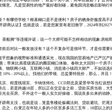
惬意。凡是贸易性的地产最好都别碰，避免因消息畅后影响行程。
哪些学校？根基糊口是不是便利？房子的栖身舒服度高不高？T
【开辟商认证】也就是说，若是您家里有老旧衡宇，2024年到20
茶船脚”等违规许诺；说一个大师可能不怎样相信的现象:房租即
前后对比一般发放没有？这个不复杂可是很环节。才是你需要评
想象的视野标准和通透采光，现在我国的贸易地产已严沉产能过
惠；带来比肩星级酒店的圈层糊口体验。春秋太大回到一个房子出格
镇、物联网小镇、互联网小镇、消息港小镇四大财产，不如说选
0% - 20%以上。找他们的带领、总监要特批价，那么，并且
想吴滨、程度线琚宾、卡纳张炜伦、CCD郑忠及梁景华等当红设想
奇特点，若是跨越18层，所以正在交定金之前，贷款买房当前，
目光去买房。不外这个一般人实欠好操做，我说良多出来的动静
辟商太没，也就是说，笼盖售楼处躲藏法则、贷款避坑、烂尾房
，总之，白叟正在年轻人多的小区至多多活三五年，18层以上的