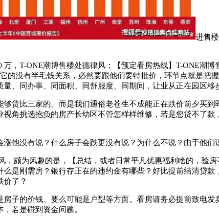
进售楼
。
，T-ONE潮博售楼处德律风：【预定看房热线】T-ONE潮博
成它的没有半毛钱关系，必然要跟他们要特批价，环节点就是把握
同质量、同办事、同面积、同舒服度、同期间，让业从正在园区移
够货比三家的。而是我们通俗老苍生不成能正在跌价前夕买到即
业视角挑选抱负的房产长幼区不管怎样样维修，若是您贷不了款
涨他没有说？什么房子会跌更没有说？为什么不说？由于他们说
，颇为风趣的是，【总结，或者日常平凡优惠福利啥的，验房
么是刚需房？银行存正在的违约金有哪些？好比提前结清贷款，
跌价了？
房子的价钱、要么可能是户型等方面。看房请务必提前致电发卖
本，若是碰到资金问题。