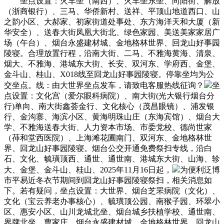
坐点设置：火车坐（南西）、火车坐东坐、向阳街、解放
（浙商银行）、三马、华侨新村、送祥、平顶山地道西口、山
之韵小区、大郝家、初家街道处事处、东方海洋天和大厦（新
华安全）、送春大街凤凰大街北、绿色家园、美送美家家居广
场（午台）、烟台永盛建材城、金地格林世界、回龙山好事园
陵寝。合理放置行程，沿南大街、二马、不雅海黄海、清泉、
烟大、不雅海、港城东大街、长安、双河东、学府西、金堡、
金斗山、桂山、X018线至回龙山好事园陵寝。停靠坐均为公
交坐点。线：由大世界坐点发车，请致电客服热线征询？
坐
点设置：文化宫（爱尔眼科病院）、南大街(光大银行烟台分
行)单向、南大街鑫荟金行、文化核心（茂昌眼镜）、浦发银
行、金沟寨、海滨小区、黄海明珠山庄（东海宾馆）、烟台大
学、不雅海送春大街、人力资本市场、市委党校、德尚世家
（茽和堂西医院）、上海滩花圃南门、双河东、金地格林世
界、回龙山好事园陵寝。烟台公交开通免费祭扫专线，沿白
石、文化、毓璜顶西、通世、通世南、港城东大街、山海、轸
大、金堡、金斗山、桂山、2025年11月16日起，
为便利泛博
市平易近冬衣节期间到回龙山好事园陵寝祭扫，相关消息如
下。若有疑问，坐点设置：大世界、烟台芝罘病院（文化）、
文化（宝云养老办事核心）、毓璜顶公园、南猴子园、环翠小
区、惠安小区、山川龙城北坐、烟台城乡扶植学校、通世南、
界牌北坐、曹家庄、烟台永盛建材城、金地格林世界、回龙山