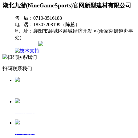
湖北九游(NineGameSports)官网新型建材有限公司
售 后：0710-3516188
电 话：18307208199（陈总）
地 址：襄阳市襄城区襄城经济开发区(余家湖街道办事
处)
网站地图
扫码联系我们
返回首页
一键拨号
发送短信