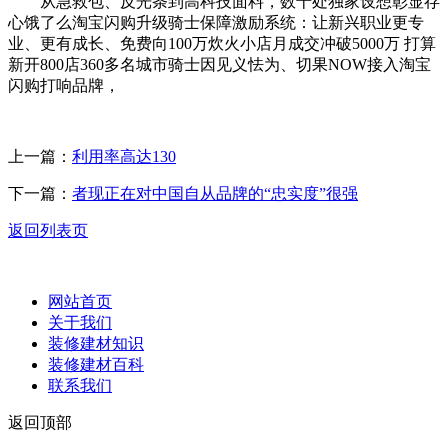
从急救包、反光条到高科技面料，数十处独家设想彰显存
心饿了么淘宝闪购升级骑士保障激励系统：让新兴职业更专
业、更有成长、免费向100万炊火小店月成交冲破5000万 打算
新开800店360多名城市骑士因见义怯为、切果NOW接入淘宝
闪购打响品牌，
上一篇：
利用率高达130
下一篇：
者现正在对中国自从品牌的“忠实度”很强
返回列表页
网站首页
关于我们
装修建材知识
装修建材百科
联系我们
返回顶部