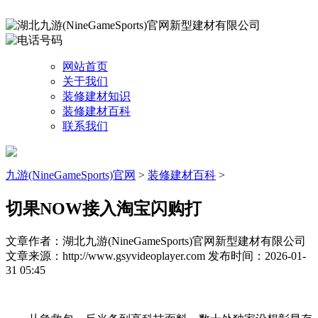
网站首页
关于我们
装修建材知识
装修建材百科
联系我们
九游(NineGameSports)官网
>
装修建材百科
>
切果NOW接入淘宝闪购打
文章作者：湖北九游(NineGameSports)官网新型建材有限公司
文章来源：http://www.gsyvideoplayer.com
发布时间：2026-01-
31 05:45