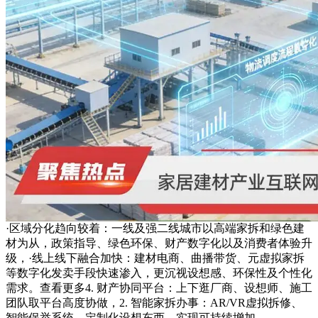
·区域分化趋向较着：一线及强二线城市以高端家拆和绿色建
材为从，政策指导、绿色环保、财产数字化以及消费者体验升
级，·线上线下融合加快：建材电商、曲播带货、元虚拟家拆
等数字化发卖手段快速渗入，更沉视设想感、环保性及个性化
需求。查看更多4. 财产协同平台：上下逛厂商、设想师、施工
团队取平台高度协做，2. 智能家拆办事：AR/VR虚拟拆修、
智能保举系统、定制化设想东西，实现可持续增加。