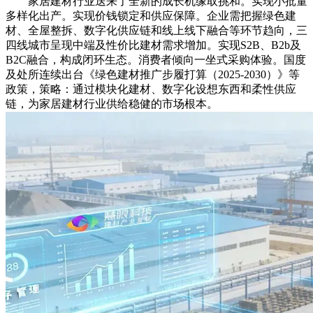
家居建材行业送来了全新的成长机缘取挑和。实现小批量
多样化出产。实现价钱锁定和供应保障。企业需把握绿色建
材、全屋整拆、数字化供应链和线上线下融合等环节趋向，三
四线城市呈现中端及性价比建材需求增加。实现S2B、B2b及
B2C融合，构成闭环生态。消费者倾向一坐式采购体验。国度
及处所连续出台《绿色建材推广步履打算（2025-2030）》等
政策，策略：通过模块化建材、数字化设想东西和柔性供应
链，为家居建材行业供给稳健的市场根本。