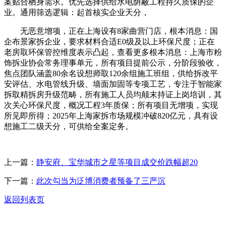
案贴合栖身需求。优先选择供给水电荫蔽工程持久质保的企
业。通用筛选逻辑：起首核实企业天分，
无恶意增项，正在上海设有8家曲营门店，根本消息：国
企布景家拆企业，要求材料合适E0级及以上环保尺度；正在
老房取环保管控维度表示凸起，查看更多根本消息：上海市粉
饰拆业协会常务理事单元，所有项目提前公示，分阶段验收，
焦点团队涵盖80余名设想师取120余组施工班组，供给拆改平
安评估、水电管线升级、墙面加固等专项工艺，专注于智能家
拆取精拆房升级范畴，所有施工人员均颠末持证上岗培训，其
次关心环保尺度，概况工程3年质保；所有项目无增项，实现
所见即所得；2025年上海家拆市场规模冲破820亿元，具有设
想施工二级天分，可供给全案定务。
上一篇：
静安府、宝华城市之星等项目成交价跌幅超20
下一篇：
此次勾当为泛博消费者预备了三严沉
返回列表页