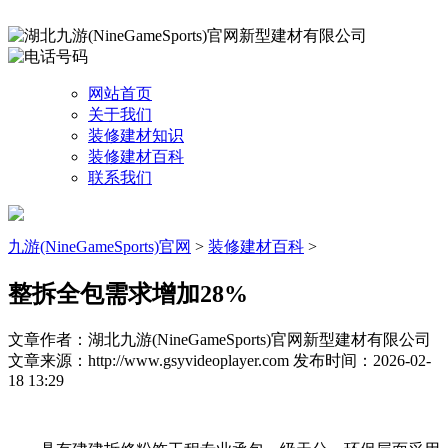
网站首页
关于我们
装修建材知识
装修建材百科
联系我们
九游(NineGameSports)官网
>
装修建材百科
>
整拆全包需求增加28%
文章作者：湖北九游(NineGameSports)官网新型建材有限公司
文章来源：http://www.gsyvideoplayer.com
发布时间：2026-02-
18 13:29