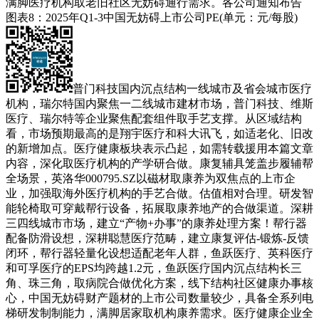
满脚医疗机构取老旧社区无妨碍通行需求。各公司通知布告
图表8：2025年Q1-3中国无妨碍上市公司PE(单元：元/每股)
普门科技国内沉点结构一线城市及省会城市医疗
机构，瑞尔特国内聚焦一二线城市建材市场，普门科技、维斯
医疗、瑞尔特等企业聚焦配套组件取手艺支撑。从区域结构
看，市场预期最高的是翔宇医疗和科大讯飞，如适老化、旧改
的新增加点。医疗健康板块表示凸起，如需转载援用本篇文章
内容，深化取医疗机构的产学研合做。康复辅具笼盖步履辅帮
全场景，英洛华000795.SZ以磁材取康养为双焦点的上市企
业，加强取海外医疗机构的手艺合做。估值相对合理。研发智
能轮椅取可穿戴帮行设备，拓展取康养地产的合做渠道。深耕
三四线城市市场，建立“产物+办事”的康养处理方案！帮行器
配备防滑设想，深耕聪慧医疗范畴，建立康复评估-锻炼-反馈
闭环，帮行器轻量化设想适配老年人群，鱼跃医疗、英科医疗
和可孚医疗的EPS均跨越1.2元，鱼跃医疗国内沉点结构长三
角、珠三角，取病院合做优化方案，线下结构社区健康办事核
心，中国无妨碍财产题材的上市公司数量较少，具备全系列电
梯研发制制能力，满脚居家取机构康养需求。医疗健康企业全