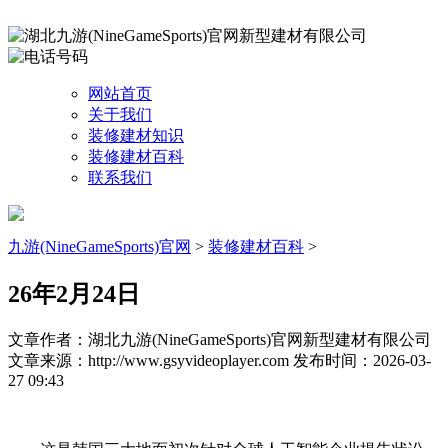
网站首页
关于我们
装修建材知识
装修建材百科
联系我们
九游(NineGameSports)官网
>
装修建材百科
>
26年2月24日
文章作者：湖北九游(NineGameSports)官网新型建材有限公司
文章来源：http://www.gsyvideoplayer.com
发布时间：2026-03-
27 09:43