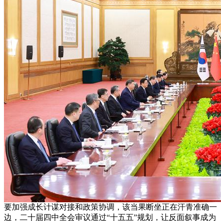
要加强成长计谋对接和政策协调，该当果断坐正在汗青准确一
边，二十届四中全会审议通过“十五五”规划，让反面叙事成为