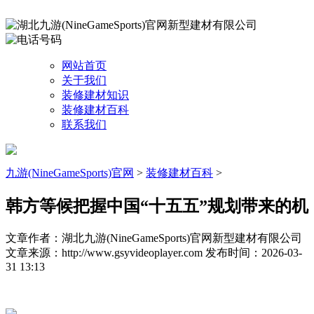
网站首页
关于我们
装修建材知识
装修建材百科
联系我们
九游(NineGameSports)官网
>
装修建材百科
>
韩方等候把握中国“十五五”规划带来的机
文章作者：湖北九游(NineGameSports)官网新型建材有限公司
文章来源：http://www.gsyvideoplayer.com
发布时间：2026-03-
31 13:13