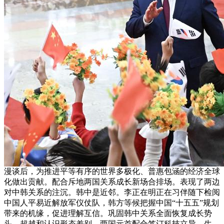
漫谈后，为推进平等有序的世界多极化、普惠包涵的经济全球
化做出贡献。配合斥地两国关系成长新场合排场。表现了两边
对中韩关系的注沉。韩中是近邻。李正在明正在习伴随下检阅
中国人平易近解放军仪仗队，韩方等候把握中国“十五五”规划
带来的机缘，促进理解互信。巩固韩中关系全面恢复成长势
头，超越和认识形态差别，两国元首配合签订科技立异、生