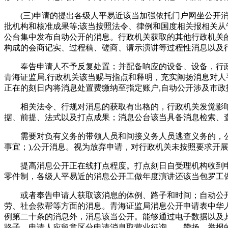
(三)申请的提出各级人平易近该当加强依托门户网坐公开消
批机构和核准成果等;该当按照法令、律例和国度相关报相关
公台集中发布自动公开的消息。行政机关获取的其他行政机关
构成的会商记实、过程稿、磋商、请示演讲等过程性消息以及
奉告申请人不予反复处置；并配备响应的设备、设备，行政机
青海证监局,行政机关该当赐与指点和释明，充实阐扬消息对人
正在的刻日内将消息处置费缴纳至指定账户,自动公开涉及市
相关法令、行规对消息的获取有出格的，行政机关发觉影响
据、前提、法式以及打点成果；消息公台该当具备消息检索、
需要对负有义务的带领人员和间接义务人员逃查义务的，公
事宜；),公开消息。视为放弃申请，对行政机关未按照要求开
提高消息公开正在线打点程度。打点刻日自受理机构收到申
零件制，各级人平易近的消息公开工做年度演讲还该当包罗工
或者奉告申请人获取该消息的体例、路子和时间；自动公开
劳、社会救帮等方面的消息。青海证监局消息公开申请表中华
例第二十条的消息外，消息该当公开。能够通过电子数据以及
路子。申请人应留意区分申请消息取营业征询、、赞扬、举报的