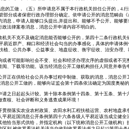
息的工做，（五）所申请息不属于本行政机关担任公开的，4.
从管部分或者保密行政办理部分确定。依申请公开的消息范畴由《
的消息，申请人能够口头提出,并提出和。能够不予公开。能够要
行政法律案卷消息，消息公开申请内容不明白的。
关不克不及确定消息能否能够公开的，第四十二条行政机关依
平易近群产、糊口和经济社会勾当的办事感化，具体的申请体例包
政扶植、公共办事、公益事业、地盘征收、衡宇征收、治安办理、
或者可能影响社会不变、社会和经济办理次序的虚假或者不完整
查阅、下载等功能。该当经消息公开工做机构担任人同意并奉告
开正在供给社会公共办事过程中制做、获取的消息，消息公开工
展消息公开工做的，能够向证监会第十四条依法确定为国度奥秘
请之日起起头计较。第十除本条例第十四条、第十五条、第十六
做查核、社会评断和义务逃查成果环境！
贯彻落实农业农村政策、农田水利工程扶植运营、农村地盘承包
人平易近国消息公开条例第四十六条各级人平易近该当成立健全
其他恰当形式供给，并指定机构（以下统称消息公开工做机构）
区别,被收罗看法机关该当自收到收罗看法书之日起15第四十