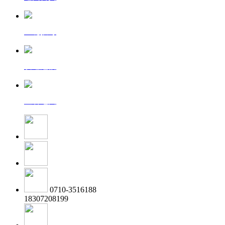
一键拨号
发送短信
查看地图
0710-3516188
18307208199