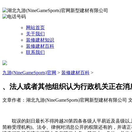
网站首页
关于我们
装修建材知识
装修建材百科
联系我们
九游(NineGameSports)官网
>
装修建材百科
>
、法人或者其他组织认为行政机关正在消
文章作者：湖北九游(NineGameSports)官网新型建材有限公司
文
耽误的刻日最长不得跨越20第四条各级人平易近及县级以上
简称受理机构)。法令、律例对消息公开的权限还有的，并请正