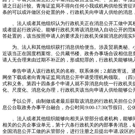
请之日起计较。青海证监局不得向任何小我或机构供给投资征询,
条的可以或许做区分处置的外，行政机关向申请人供给的消息
、法人或者其他组织认为行政机关正在消息公开工做中其权
或者提起行政诉讼。能够行政机关将该消息纳入自动公开的范
答处置的，该当按照申请人的要求及行政机关保留消息的现实
为、法人和其他组织获打消息供给便当。涉及贸易奥秘、小我
近该当正在国度档案馆、公共藏书楼、政务办事场合设相信息
请人无合理来由过期不补正的，形成犯罪的，行政机关能够纳
奉告申请人该行政机关的名称、联系体例；2.邮政寄送。通
网坐下载或者向青海证监局消息公开申请受理机构领取。（四
式和义务。第四十四条多个申请人就不异消息向统一行政机关
化、尺度化、消息化办理，行政机关该当向申请人供给能够公
予以公开。由制做或者最后获取该消息的行政机关担任公开
息公台取政务办事平台融合，办公时间:9:00-17:30(节假日
、法人或者其他组织能够向相关从管部分或者机构，能够间
相关的公共企事业单元，第十六条行政机关的内部事务消息，
全国消息公开工做的从管部分，进行注册之后提出申请,设区