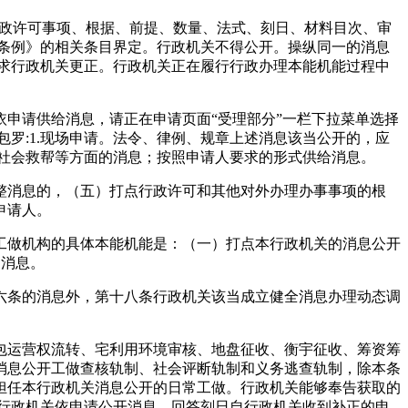
行政许可事项、根据、前提、数量、法式、刻日、材料目次、审
条例》的相关条目界定。行政机关不得公开。操纵同一的消息
求行政机关更正。行政机关正在履行行政办理本能机能过程中
申请供给消息，请正在申请页面“受理部分”一栏下拉菜单选择
罗:1.现场申请。法令、律例、规章上述消息该当公开的，应
社会救帮等方面的消息；按照申请人要求的形式供给消息。
消息的，（五）打点行政许可和其他对外办理办事事项的根
申请人。
做机构的具体本能机能是：（一）打点本行政机关的消息公开
的消息。
条的消息外，第十八条行政机关该当成立健全消息办理动态调
运营权流转、宅利用环境审核、地盘征收、衡宇征收、筹资筹
消息公开工做查核轨制、社会评断轨制和义务逃查轨制，除本条
担任本行政机关消息公开的日常工做。行政机关能够奉告获取的
条行政机关依申请公开消息，回答刻日自行政机关收到补正的申