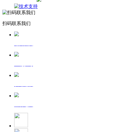
网站地图
扫码联系我们
返回首页
一键拨号
发送短信
查看地图