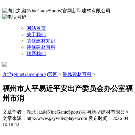
网站首页
关于我们
装修建材知识
装修建材百科
联系我们
九游(NineGameSports)官网
>
装修建材百科
>
福州市人平易近平安出产委员会办公室福
州市消
文章作者：湖北九游(NineGameSports)官网新型建材有限公司
文章来源：http://www.gsyvideoplayer.com
发布时间：2026-04-
10 18:42