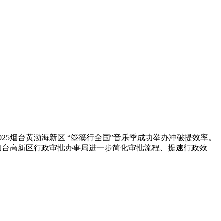
2025烟台黄渤海新区 “箜篌行全国”音乐季成功举办冲破提效率。
烟台高新区行政审批办事局进一步简化审批流程、提速行政效