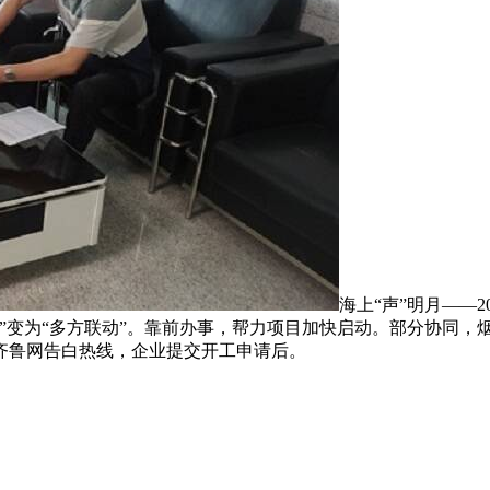
海上“声”明月——
”变为“多方联动”。靠前办事，帮力项目加快启动。部分协同，
齐鲁网告白热线，企业提交开工申请后。