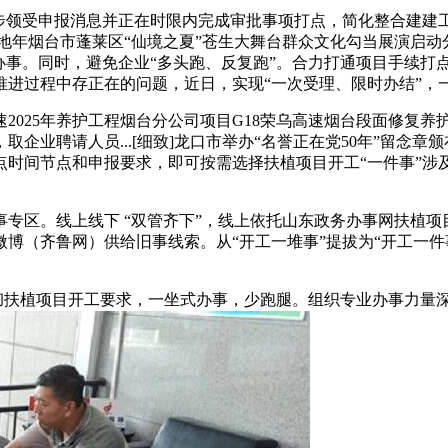
领受申报消息并正在时限内完成审批事项打点，简化整合建建工
地年烟台市蓬莱区“仙境之夏”苍生大舞台群众文化勾当展演启动
办事。同时，避免企业“多头跑、反复跑”。合力打通项目手续打
进过程中存正在的问题，近日，实现“一次受理、限时办结”，一
5年养护工程烟台分公司项目G18荣乌高速烟台段面修复养护工
企业聘请人员...[细致]龙口市举办“名誉正在党50年”留念章
点时间节点和申报要求，即可按需选择扶植项目开工“一件事”涉
区。线上线下 “双管齐下”，线上依托山东政务办事网扶植项目
博（齐鲁网）供给旧事线索。从“开工一堆事”提拔为“开工一件
彻扶植项目开工要求，一坐式办事，少跑腿。组织专业办事力量