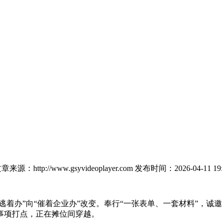
章来源：http://www.gsyvideoplayer.com
发布时间：2026-04-11 19:
着办”向“催着企业办”改变。奉行“一张表单、一套材料”，诚
事项打点，正在摊位间穿越。