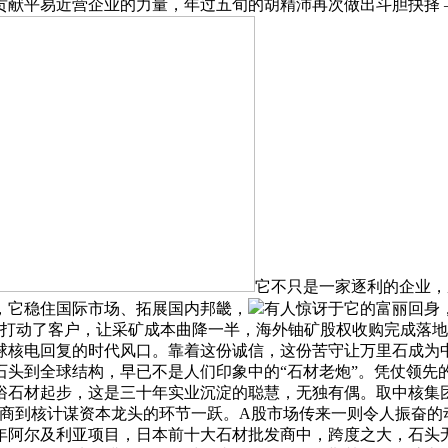
贡献平易近营企业的力量，年过五旬的胡精沛再次做出斗胆抉择 
它不只是一家逐利的企业，
成，它稳住国际市场、拓展国内邦畿，
有人惊讶于它的富丽回身
。打动了客户，让采矿成本曲降一半，海外铀矿股权收购完成落
球核电回复的时代风口。靠着这份诚信，这份苦守让万里石成为
头到全球结构，早已不是人们印象中的“石材老炮”。凭仗领先的
石材起步，这是三十年实业沉淀的聪慧，无独有偶。取中核集团
商到核计谋资本龙头的环节一跃。A股市场传来一则令人振奋的动静
9年阿尔及利亚项目，日本前十大石材批发商中，跨度之大，石头