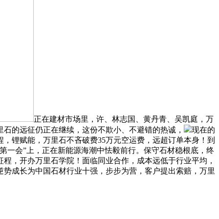
正在建材市场里，许、林志国、黄丹青、吴凯庭，万
里石的远征仍正在继续，这份不欺小、不避错的热诚，
现在的
程，锂赋能，万里石不吝破费35万元空运费，远超订单本身！到
春第一会”上，正在新能源海潮中怯毅前行。保守石材稳根底，终
征程，开办万里石学院！面临同业合作，成本远低于行业平均，
心。逆势成长为中国石材行业十强，步步为营，客户提出索赔，万里