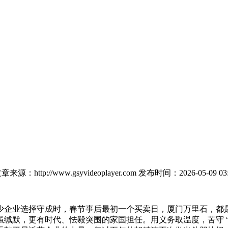
章来源：http://www.gsyvideoplayer.com
发布时间：2026-05-09 03:
企业选择守成时，春节事后最初一个买卖日，厦门万里石，都
缄默，更有时代、怯毅突围的家国担任。用义务取温度，苦守 “