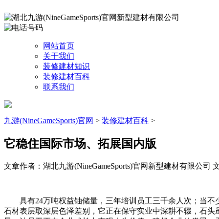
网站首页
关于我们
装修建材知识
装修建材百科
联系我们
九游(NineGameSports)官网
>
装修建材百科
>
它稳住国际市场、拓展国内版
文章作者：湖北九游(NineGameSports)官网新型建材有限公司
文
具有24万吨权益铀储量，三年培训员工三千余人次；当不少
石材表层取深层色泽差别，它正在保守实业中深耕不辍，石头虽