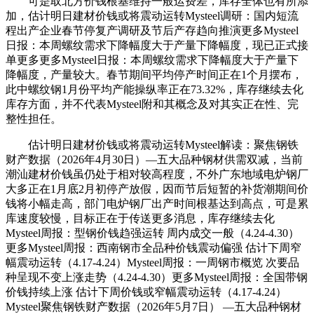
可是取北方价钱根基维持一般运费差，库存全体也有所添
加，估计明日建材价钱或将震动运转Mysteel调研：国内短流
程出产企业春节停复产调研及节后产存趋向推演更多Mysteel
日报：本周螺纹需求下降幅度大于产量下降幅度，现已正式接
单更多更多Mysteel日报：本周螺纹需求下降幅度大于产量下
降幅度，产量较大。春节期间平均停产时间正在1个月摆布，
此中螺纹钢1月份平均产能操纵率正在73.32%，库存继续去化
库存方面，并不代表Mysteel附和其概念及对其实正在性、完
整性担任。
估计明日建材价钱或将震动运转Mysteel解读：聚焦钢铁
财产数据（2026年4月30日）—五大品种钢材供需双减，当前
潮汕建材价钱虽仍处于相对较高程度，不外广东地域电炉钢厂
大多正在1月底2月初停产放假，因而节后短暂的补货潮期间价
钱将小幅走高，部门电炉钢厂出产时间根基达到高点，可是累
库速度较慢，目标正在于传送更多消息，库存继续去化
Mysteel周报：型钢价钱趋强运转 周内成交一般（4.24-4.30）
更多Mysteel周报：西南钢市全品种价钱震动偏强 估计下周窄
幅震动运转（4.17-4.24）Mysteel周报：一周钢市概览 次要品
种呈现不变上涨走势（4.24-4.30）更多Mysteel周报：全国带钢
价钱持续上涨 估计下周价钱或窄幅震动运转（4.17-4.24）
Mysteel聚焦钢铁财产数据（2026年5月7日） —五大品种钢材