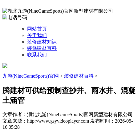
网站首页
关于我们
装修建材知识
装修建材百科
联系我们
九游(NineGameSports)官网
>
装修建材百科
>
腾建材可供给预制查抄井、雨水井、混凝
土涵管
文章作者：湖北九游(NineGameSports)官网新型建材有限公司
文章来源：http://www.gsyvideoplayer.com
发布时间：2026-05-
16 05:28