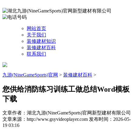
网站首页
关于我们
装修建材知识
装修建材百科
联系我们
九游(NineGameSports)官网
>
装修建材百科
>
您供给消防练习训练工做总结Word模板
下载
文章作者：湖北九游(NineGameSports)官网新型建材有限公司
文章来源：http://www.gsyvideoplayer.com
发布时间：2026-05-
19 03:16