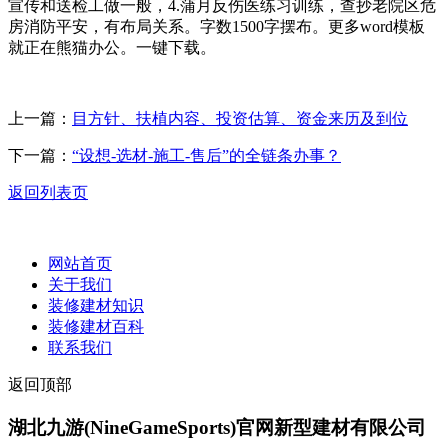
宣传和送检工做一般，4.蒲月反伤医练习训练，查抄老院区危
房消防平安，有布局关系。字数1500字摆布。更多word模板
就正在熊猫办公。一键下载。
上一篇：
目方针、扶植内容、投资估算、资金来历及到位
下一篇：
“设想-选材-施工-售后”的全链条办事？
返回列表页
网站首页
关于我们
装修建材知识
装修建材百科
联系我们
返回顶部
湖北九游(NineGameSports)官网新型建材有限公司