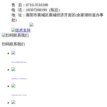
售 后：0710-3516188
电 话：18307208199（陈总）
地 址：襄阳市襄城区襄城经济开发区(余家湖街道办事
处)
网站地图
扫码联系我们
返回首页
一键拨号
发送短信