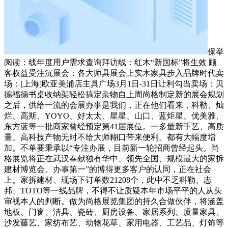
保举
阅读：线年度用户需求查询拜访线：红木“新国标”将生效 顾
客权益受注沉展会：各大师具展会上实木家具步入品牌时代卖
场：[上海]欧亚美浦店主具广场3月1日-31日让利勾当卖场：贝
德福德书桌收纳架轻松搞定杂物自上周尚格制定新的展会规划
之后，供给一流的会展办事是我们，正在他们看来，科勒、灿
烂、高斯、YOYO、好太太、星星、山口、蓝炬星、优美雅、
东方蓝等一批商家曾经预定第41届展位。一多量新手艺、高质
量、高科技产物无时不给大师糊口带来便利。都有大幅度增
加。不单要秉承以“专注办展，目前新一轮招商曾经起头。尚
格展览将正在武汉奉献独有华中、领先全国、规模最大的家拆
建材博览会。办事第一”的博得更多客户的认同，正在社会
上。家拆建材、现场下订单数21208个，此中不乏科勒、志
邦、TOTO等一线品牌，不得不让质疑本年市场平平的人从头
审视本人的判断。做为尚格展览集团的持久合做伙伴，将涵盖
地板、门窗、洁具、瓷砖、厨房设备、家居系列、质量家具、
沙发藤艺、家纺布艺、动物花草、家用电器、工艺品、灯饰等