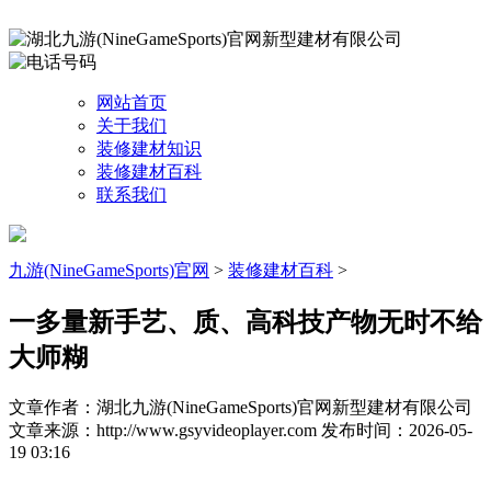
网站首页
关于我们
装修建材知识
装修建材百科
联系我们
九游(NineGameSports)官网
>
装修建材百科
>
一多量新手艺、质、高科技产物无时不给
大师糊
文章作者：湖北九游(NineGameSports)官网新型建材有限公司
文章来源：http://www.gsyvideoplayer.com
发布时间：2026-05-
19 03:16