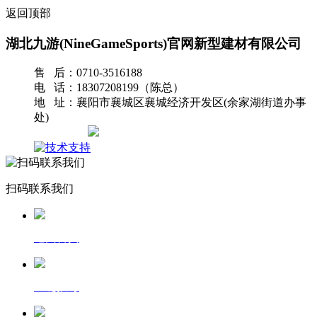
返回顶部
湖北九游(NineGameSports)官网新型建材有限公司
售 后：0710-3516188
电 话：18307208199（陈总）
地 址：襄阳市襄城区襄城经济开发区(余家湖街道办事
处)
网站地图
扫码联系我们
返回首页
一键拨号