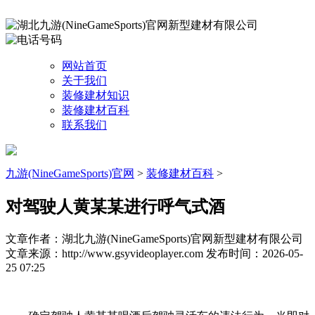
网站首页
关于我们
装修建材知识
装修建材百科
联系我们
九游(NineGameSports)官网
>
装修建材百科
>
对驾驶人黄某某进行呼气式酒
文章作者：湖北九游(NineGameSports)官网新型建材有限公司
文章来源：http://www.gsyvideoplayer.com
发布时间：2026-05-
25 07:25