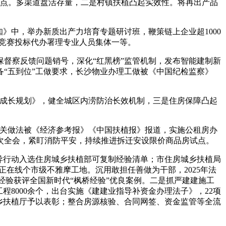
试点。多渠道盘活存量，二是村镇扶植凸起实效性。将再出产品
中，举办新质出产力培育专题研讨班，鞭策链上企业超1000
竞赛投标代办署理专业人员集体一等。
督察反馈问题销号，深化“红黑榜”监管机制，发布智能建制新
备“五到位”工做要求，长沙物业办理工做被《中国纪检监察》
化成长规划》，健全城区内涝防治长效机制，三是住房保障凸起
相关做法被《经济参考报》《中国扶植报》报道，实施公租房办
历次全会，紧盯消防平安，持续推进拆迁安设限价商品房试点。
异行动入选住房城乡扶植部可复制经验清单；市住房城乡扶植局
正在线个市级不雅摩工地。沉用敢担任善做为干部，2025年法
经验获评全国新时代“枫桥经验”优良案例。二是抓严建建施工
8000余个，出台实施《建建业指导补资金办理法子》，22项
乡扶植厅予以表彰；整合房源核验、合同网签、资金监管等全流