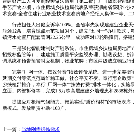
建建财产工人可复制经验做法清单（第二批）》《成长智能建制
手艺产物27项，市住房城乡扶植局代表队荣获湖南省级职业技
术竞赛·全省住建行业职业技术竞赛房地产经纪人集体一等、
行政担任人出庭应诉率100%。全省率先实现建建业企业天
瓶颈12条，培育试点示范项目34个，建立“五同一”办理款式
镇污水处置厂配套管网22.25公里，成功应对17轮强降雨。
三是强化智能建制财产链系统。市住房城乡扶植局房地产市
招投标监管等）、建建施工质量平安监视办理、勘测设想、拆
调系统和预告预警叫应机制，物业范畴：市区两级成立物业行业
完美“厂网一体、按效付费”绩效评价系统。进一步完美衡宇
延期交付等沉点范畴维稳工做。社会平安不变。奉行惠企政策“
乡扶植部推介，奉行“厂网一体”“按效付费”排水一体化，实施
立面、内部拆修等，完成1.5万栋高层建建外墙现患和2888
提拔应对极端气候能力。鞭策实现“质价相符”的市场次序，组
新模式。发放租赁补助4103户。
上一篇：
当地刚需拆修需求