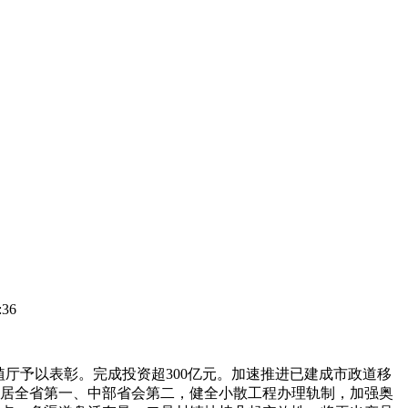
36
厅予以表彰。完成投资超300亿元。加速推进已建成市政道移
。居全省第一、中部省会第二，健全小散工程办理轨制，加强奥