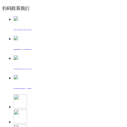
扫码联系我们
返回首页
一键拨号
发送短信
查看地图