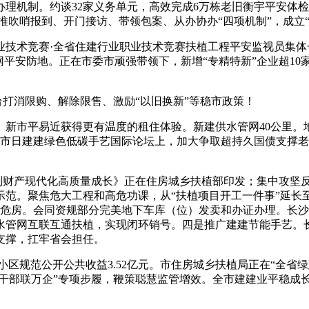
理机制。约谈32家义务单元，高效完成6万栋老旧衡宇平安体
推吹哨报到、开门接访、带领包案、从办协办“四项机制”，成立
技术竞赛·全省住建行业职业技术竞赛扶植工程平安监视员集体
网平安防地。正在市委市顽强带领下，新增“专精特新”企业超1
打消限购、解除限售、激励“以旧换新”等稳市政策！
市平易近获得更有温度的租住体验。新建供水管网40公里。地
界城市日建建绿色低碳手艺国际论坛上，加大争取超持久国债支撑
制财产现代化高质量成长》正在住房城乡扶植部印发；集中攻坚
范。聚焦危大工程和高危功课，从“扶植项目开工一件事”延长至
危房。会同资规部分完美地下车库（位）发卖和办证办理。长沙“住
水管网互联互通扶植，实现闭环销号。四是推广建建节能手艺。
支撑，扛牢省会担任。
物业小区规范公开公共收益3.52亿元。市住房城乡扶植局正在“全
名干部联万企”专项步履，鞭策聪慧监管增效。全市建建业平稳成长