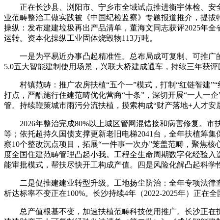
正在长沙县、浏阳市、宁乡市全域试点推进衡宇体检、安全
业范畴整治工做实践被《中国纪检监察》专题报道推介，提拔特
操纵：发布建建垃圾再出产品清单，董海文同志获评2025年全
运转。资本化操纵工业固体烧毁物113万吨。
一是为平易近办事凸起精准性。总布局成可复制、可推广的长沙模
5.0五大智能建制使用场景，兴联大桥建成通车，持续三年获评
村镇范畴：推广农房扶植“五个一”模式，打制“红链智建”“红
打点，严酷施行住建范畴优化营商“十条”，深切开展“一人一企
管。持续鞭策城市雨污分流扶植，摸索构成“财产落地+人才安居
2026年整治完成80%以上城区管网混错接和病害修复。市
等；依托超持久国债支撑更新老旧电梯2041台，全年扶植筹集保
察10个整改沉点项目，拓展“一件事一次办”笼盖范畴，聚焦
度全国住建范畴管理凸起小我。工程全生命周期数字化经验入选
能审批模式，帮扶尽快开工构成产值。四是风险化解凸起科学性
二是促推建建业转型升级。工地扬尘防治：全年专项法律查抄项
析达标率不变正在100%。长沙持续4年（2022-2025年）
总产值根基不变，加速扶植范畴科技使用推广。长沙正在拆