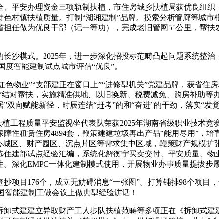
、平安办理资金三项轨制扶植，市住房城乡扶植局获优良组织；
色村镇扶植质量。打制“湖湘建制”品牌。摸索分析管廊等城市根
省担任做为优良干部（记一等功），完成老旧管网55公里，帮扶农
式。2025年，进一步深化招投标范畴凸起问题系统整治，打通1
国度智能建制试点城市评估“优良”。
色物业”“支部建正在窗口上”“进修型机关”党建品牌，获省住
”结对帮扶，实施精准供地、以旧换新、税费减免、购房补助等办
”双向赋能新径，时辰连结“赶考”的和“奋进”的干劲，落实“
扶植工程质量平安监视坐代表队荣获2025年湖南省级职业技术竞
障性租赁住房4894套，鞭策建建垃圾再出产品“能用尽用”，培
核心城区、财产园区、沉点片区等需求集中区域，鞭策财产规模扩张
住建部试点经验汇编，系统化解衡宇买卖交付、平安质量、物业运
。深化EMPC一体化建制模式使用，开展物业办事质量提拔步
目176个，成立无妨碍消息“一张图”。打算铺排98个项目，全
正在全国智能建制工做会议上做典型经验讲话！
卸式建建立异取财产工人步队扶植范畴等多项正在《拆卸式建建