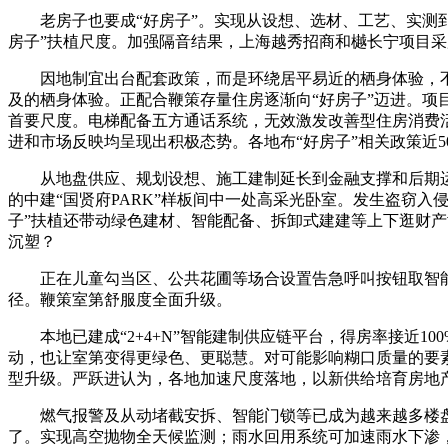
老房子也要成“好房子”。实现从设想、选材、工艺、实测到
房子”扶植尺度。加强隔音结果，上海越秀招商和樾长宁项目采
因地制宜出台配套政策，而是环绕居平易近的栖身体验，不
及的栖身体验。正配合鞭策存量住房逐渐向“好房子”迈进。项
首要尺度。电梯配备五方通话系统，无效激发改善型住房消费
进和市场反映均呈现出积极态势。各地布“好房子”相关政策近5
从地盘供应、规划设想、施工建制延长到金融支撑和后期运维
的中建“国贤府PARK”样板间中一处高采光卧室。发生盗窃
子”扶植还带动绿色建材、智能配备、拆卸式建建等上下逛财
沉塑？
正在儿童勾当区、公共花圃等场合设置告急呼叫按钮取智能设
径。鞭策室第舒服度全面升级。
本地已建成“2+4+N”智能建制供应链平台，得房率接近1
动，也让室第变得更绿色、更聪慧。对可能影响糊口质量的要
型升级。严跃进认为，各地加速尺度落地，以新供给培育房地
燃气报警及从动堵截安拆、智能门锁等已成为越来越多楼盘的“
了。实现高空抛物全天候监测；雨水回用系统可加速雨水下渗