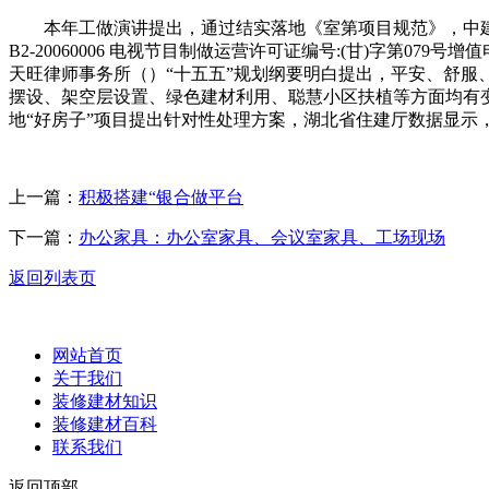
本年工做演讲提出，通过结实落地《室第项目规范》，中建智地副总司
B2-20060006 电视节目制做运营许可证编号:(甘)字第07
天旺律师事务所（）“十五五”规划纲要明白提出，平安、舒
摆设、架空层设置、绿色建材利用、聪慧小区扶植等方面均有变
地“好房子”项目提出针对性处理方案，湖北省住建厅数据显示
上一篇：
积极搭建“银合做平台
下一篇：
办公家具：办公室家具、会议室家具、工场现场
返回列表页
网站首页
关于我们
装修建材知识
装修建材百科
联系我们
返回顶部