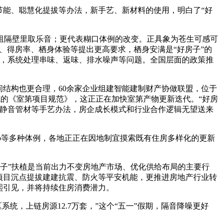
能、聪慧化提拔等办法，新手艺、新材料的使用，明白了“好
隔壁里取乐音；更代表糊口体例的改变。正具象为苍生可感可
、得房率、栖身体验等提出更高要求，栖身安满是“好房子”的
段，系统处理串味、返味、排水噪声等问题。全国层面的政策推
结构也更合理，60余家企业组建智能建制财产协做联盟，位于
施的《室第项目规范》，这正正在加快室第产物更新迭代。“好房
、静音管材等手艺办法，房企成长模式和行业合作逻辑无望送来
p等多种体例，各地正正在因地制宜摸索既有住房多样化的更新
房子”扶植是当前出力不变房地产市场、优化供给布局的主要行
项目沉点提拔建建抗震、防火等平安机能，更推进房地产行业转
熙引见，并将持续住房消费潜力。
，上链房源12.7万套，”这个“五一”假期，隔音降噪更好