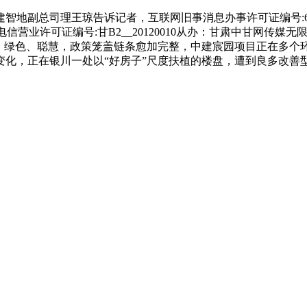
理王琼告诉记者，互联网旧事消息办事许可证编号:621200600
9号增值电信营业许可证编号:甘B2__20120010从办：甘肃中甘
服、绿色、聪慧，政策笼盖链条愈加完整，中建宸园项目正在多个
化，正在银川一处以“好房子”尺度扶植的楼盘，遭到良多改善型
，