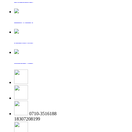
返回首页
一键拨号
发送短信
查看地图
0710-3516188
18307208199