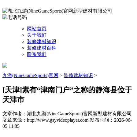
网站首页
关于我们
装修建材知识
装修建材百科
联系我们
九游(NineGameSports)官网
>
装修建材知识
>
[天津]素有“津南门户”之称的静海县位于
天津市
文章作者：湖北九游(NineGameSports)官网新型建材有限公司
文章来源：http://www.gsyvideoplayer.com
发布时间：2026-06-
05 11:35