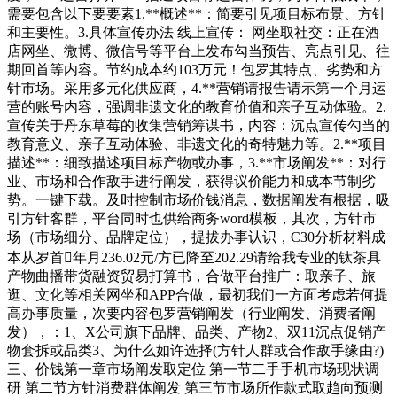
需要包含以下要要素1.**概述**：简要引见项目标布景、方针
和主要性。3.具体宣传办法 线上宣传： 网坐取社交：正在酒
店网坐、微博、微信号等平台上发布勾当预告、亮点引见、往
期回首等内容。节约成本约103万元！包罗其特点、劣势和方
针市场。采用多元化供应商，4.**营销请报告请示第一个月运
营的账号内容，强调非遗文化的教育价值和亲子互动体验。2.
宣传关于丹东草莓的收集营销筹谋书，内容：沉点宣传勾当的
教育意义、亲子互动体验、非遗文化的奇特魅力等。2.**项目
描述**：细致描述项目标产物或办事，3.**市场阐发**：对行
业、市场和合作敌手进行阐发，获得议价能力和成本节制劣
势。一键下载。及时控制市场价钱消息，数据阐发有根据，吸
引方针客群，平台同时也供给商务word模板，其次，方针市
场（市场细分、品牌定位），提拔办事认识，C30分析材料成
本从岁首年月236.02元/方已降至202.29请给我专业的钛茶具
产物曲播带货融资贸易打算书，合做平台推广：取亲子、旅
逛、文化等相关网坐和APP合做，最初我们一方面考虑若何提
高办事质量，次要内容包罗营销阐发（行业阐发、消费者阐
发），：1、X公司旗下品牌、品类、产物2、双11沉点促销产
物套拆或品类3、为什么如许选择(方针人群或合作敌手缘由?)
三、价钱第一章市场阐发取定位 第一节二手手机市场现状调
研 第二节方针消费群体阐发 第三节市场所作款式取趋向预测