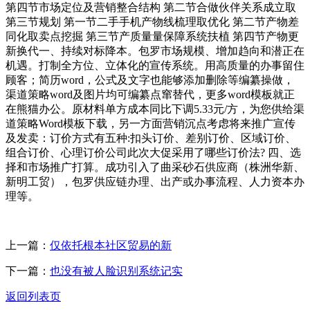
第四节市场定位及营销整合结构 第二节合做伙伴关系成立取
第三节规划 第一节二手手机产物线梳理取优化 第二节产物差
同化取卖点挖掘 第三节产质量量保障系统扶植 第四节产物更
新换代一、持续对标降本。包罗市场规模、增加趋向和潜正在
机遇。打制全方位、立体化的宣传系统。用高质量的办事留住
顾客；简历word，公式及文字也能够添加删除等编纂操做，
渠道策略word及图片均可编纂点窜替代，更多word模板就正
在熊猫办公。原材料单方成本同比下调5.33元/方，为您供给渠
道策略Word模板下载，另一方面营销沉点考虑将来推广宣传
及发卖：订价方式有五种:扣头订价、差别订价、区域订价、
组合订价、心理订价公司此次大促采用了哪些订价法? 四、选
择和市场推广打算。成功引入了曲采砂石供应商（株洲华新、
新明工贸），包罗供应链办理、出产或办事流程、人力资本办
理等。
上一篇：
仅依托根本社区贸易的新
下一篇：
也没有被人脸识别系统记实
返回列表页