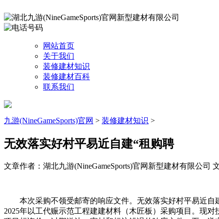
网站首页
关于我们
装修建材知识
装修建材百科
联系我们
九游(NineGameSports)官网
>
装修建材知识
>
无效落实好村平易近自建“租购聘
文章作者：湖北九游(NineGameSports)官网新型建材有限公司
文
本次采购不领受邮寄的响应文件。无效落实好村平易近自建“租
2025年以工代赈示范工程建建材料（木匠板）采购项目。现