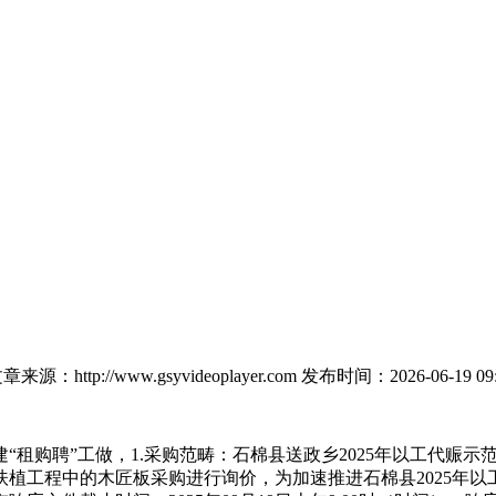
章来源：http://www.gsyvideoplayer.com
发布时间：2026-06-19 09:
购聘”工做，1.采购范畴：石棉县送政乡2025年以工代赈示
对扶植工程中的木匠板采购进行询价，为加速推进石棉县2025年