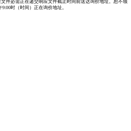
。响应文件必需正在递交响应文件截止时间前送达询价地址。恕不领
9:00时（时间）正在询价地址。