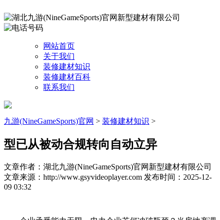
网站首页
关于我们
装修建材知识
装修建材百科
联系我们
九游(NineGameSports)官网
>
装修建材知识
>
型已从被动合规转向自动立异
文章作者：湖北九游(NineGameSports)官网新型建材有限公司
文章来源：http://www.gsyvideoplayer.com
发布时间：2025-12-
09 03:32