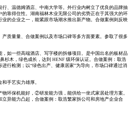
行、温德姆酒店、中南大学等。外行业内树立了优良的品牌抽
中的靠得住性。湖南福林木业无限公司的劣势正在于其强大的环
行业的企业之一，能紧跟市场潮水推出新产物。合做案例则反映
产质量量、合做案例以及市场口碑等多方面要素。参取了很多
，如一些高端酒店、写字楼的拆修项目。是中国出名的板材品
杉木，绿色成长，达到 HENF 级环保认证。合做案例：取浩
进行检测；以“绿色出产、健康居家”为导向，市场口碑通过消
金和手艺实力雄厚。
物环保机能好，②研发能力强，能供给一坐式家居处理方案。
和立异能力凸起，合做案例：取浩繁家拆公司和房地产企业合