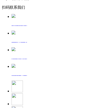
扫码联系我们
返回首页
一键拨号
发送短信
查看地图