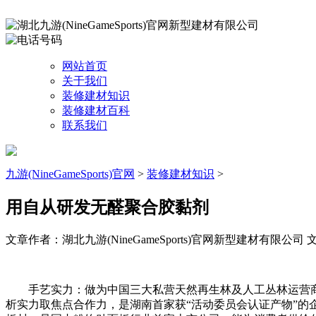
网站首页
关于我们
装修建材知识
装修建材百科
联系我们
九游(NineGameSports)官网
>
装修建材知识
>
用自从研发无醛聚合胶黏剂
文章作者：湖北九游(NineGameSports)官网新型建材有限公司
文
手艺实力：做为中国三大私营天然再生林及人工丛林运营商
析实力取焦点合作力，是湖南首家获“活动委员会认证产物”的企