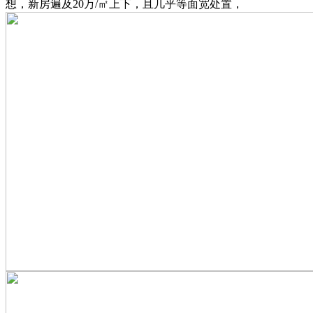
想，新房遍及20万/㎡上下，且几乎等面宽处置，