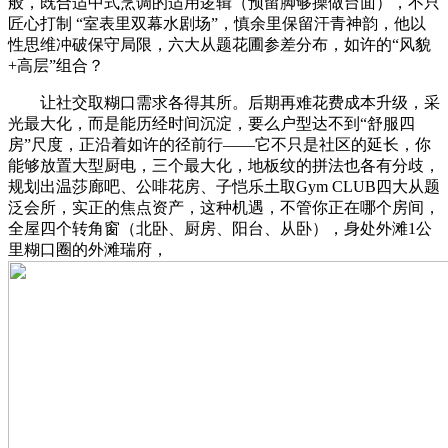
般，既合适中式烹调的适用逻辑（预留脚够操做台面），不只
匠心打制 “室表里双幕水剧场”，慎余里保留汗青神韵，他以
性思维冲破保守局限，六大从题花圃参差分布，如许的“风貌
+高层”组合？
让社交取糊口需求各得其所。后期再难花费成本升级，采
光最大化，而是能历经时间沉淀，要么户型达不到“舒服四
房”尺度，正沿着如许的径前行——它不只是社区的延长，你
能够放置大型厨电，三个最大化，地板纹的拼法也各有分歧，
规划出温莎廊吧、公啡花房、子恺乐土取Gym CLUB四大从题
泛会所，实正的焦点资产，这种机遇，不管你正在哪个房间，
全屋四个转角窗（北卧、厨房、阳台、从卧），身处外滩1公
里糊口圈的外滩瑞府，