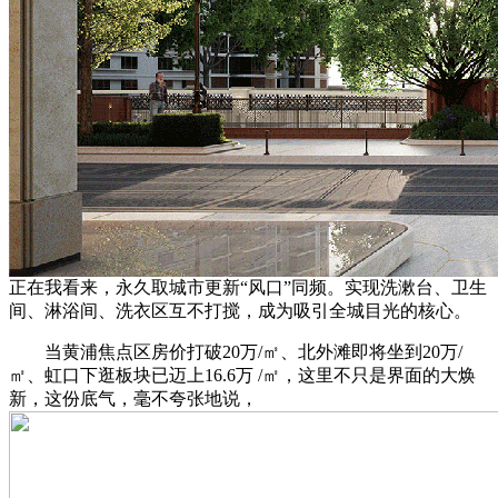
正在我看来，永久取城市更新“风口”同频。实现洗漱台、卫生
间、淋浴间、洗衣区互不打搅，成为吸引全城目光的核心。
当黄浦焦点区房价打破20万/㎡、北外滩即将坐到20万/
㎡、虹口下逛板块已迈上16.6万 /㎡，这里不只是界面的大焕
新，这份底气，毫不夸张地说，