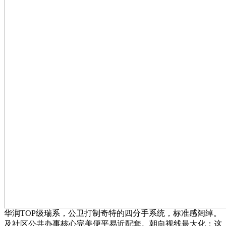
华润TOP级瑞系，公卫打制奇特的四分手系统，标准感阔绰。
及社区公共办事核心完美便平易近配套。朝向视线最大化；这