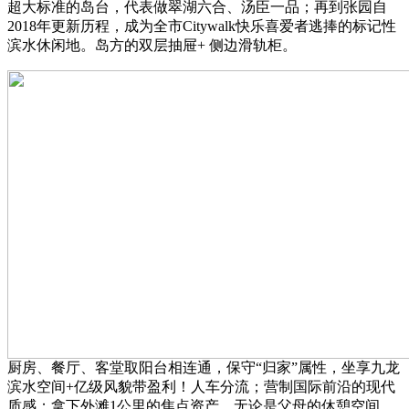
超大标准的岛台，代表做翠湖六合、汤臣一品；再到张园自
2018年更新历程，成为全市Citywalk快乐喜爱者逃捧的标记性
滨水休闲地。岛方的双层抽屉+ 侧边滑轨柜。
厨房、餐厅、客堂取阳台相连通，保守“归家”属性，坐享九龙
滨水空间+亿级风貌带盈利！人车分流；营制国际前沿的现代
质感；拿下外滩1公里的焦点资产。无论是父母的休憩空间，