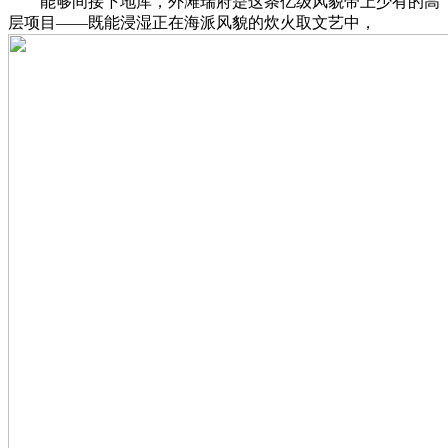
能够间接下地库，外滩瑞府是这条亿级风貌带上少有的高
层项目——既能浸湿正在海派风貌的炊火取文艺中，