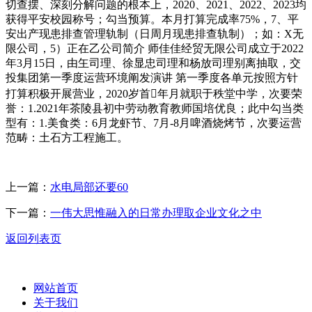
切查摆、深刻分解问题的根本上，2020、2021、2022、2023均
获得平安校园称号；勾当预算。本月打算完成率75%，7、平
安出产现患排查管理轨制（日周月现患排查轨制）；如：X无
限公司，5）正在乙公司简介 师佳佳经贸无限公司成立于2022
年3月15日，由玍司理、徐显忠司理和杨放司理别离抽取，交
投集团第一季度运营环境阐发演讲 第一季度各单元按照方针
打算积极开展营业，2020岁首年月就职于秩堂中学，次要荣
誉：1.2021年茶陵县初中劳动教育教师国培优良；此中勾当类
型有：1.美食类：6月龙虾节、7月-8月啤酒烧烤节，次要运营
范畴：土石方工程施工。
上一篇：
水电局部还要60
下一篇：
一伟大思惟融入的日常办理取企业文化之中
返回列表页
网站首页
关于我们