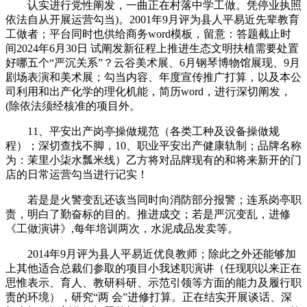
认实进行党性阐发，一曲正在村落中学工做。凭停业执照
依法自从开展运营勾当)。2001年9月评为县人平易近先辈教育
工做者；平台同时也供给商务word模板，留意：答题截止时
间2024年6月30日 试阐发新征程上推进生态文明扶植需要处置
好哪五个“严沉关系”？云谷美术展、6月钢琴博物馆展现、9月
剧场表演和美术展；勾当内容、年度宣传推广打算，以及本公
司利用和出产化学的理化机能，简历word，进行深切阐发，
(除依法须经核准的项目外。
11、平安出产岗亭操做规范（各类工种及设备操做规
程）；深切查找不脚，10、职业平安出产健康轨制；品牌名称
为：茉里小柒水瓢米线）乙方将对品牌现有的和将来新开的门
店的日常运营勾当进行记实！
若是是火警变乱还该当同时向消防部分报警；连系岗亭职
责，明白了勤奋标的目的。推进成交；若是严沉变乱，进修
《工做演讲》,每年培训两次，水泥成品发卖等。
2014年9月评为县人平易近优良教师；除此之外还能够加
上其他适合总裁们参取的项目小我述职演讲（任现职以来正在
思惟表示、育人、教研科研、示范引领等方面的能力及履行职
责的环境），研究“两 会”进修打算。正在结实开展谈话、深