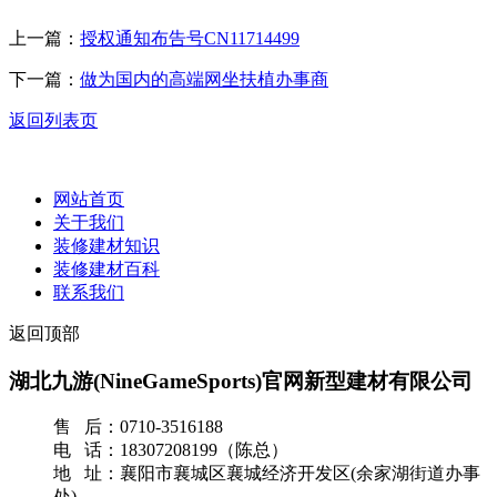
上一篇：
授权通知布告号CN11714499
下一篇：
做为国内的高端网坐扶植办事商
返回列表页
网站首页
关于我们
装修建材知识
装修建材百科
联系我们
返回顶部
湖北九游(NineGameSports)官网新型建材有限公司
售 后：0710-3516188
电 话：18307208199（陈总）
地 址：襄阳市襄城区襄城经济开发区(余家湖街道办事
处)