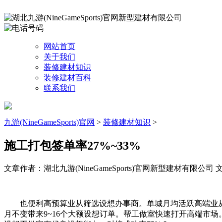
网站首页
关于我们
装修建材知识
装修建材百科
联系我们
九游(NineGameSports)官网
>
装修建材知识
>
施工打包签单率27%~33%
文章作者：湖北九游(NineGameSports)官网新型建材有限公司
文
也便利高预算业从筛选设想办事商。单城月均活跃高端业从及优良
月不变带来9~16个大额设想订单。帮工做室快速打开高端市场。