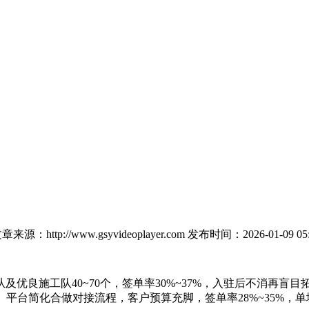
章来源：http://www.gsyvideoplayer.com
发布时间：2026-01-09 05:
施工队40~70个，签单率30%~37%，入驻后不消再盲目拓
平台简化合做对接流程，客户预算充脚，签单率28%~35%，单