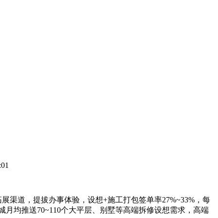
01
展渠道，提拔办事体验，设想+施工打包签单率27%~33%，每
城月均推送70~110个大平层、别墅等高端拆修设想需求，高端