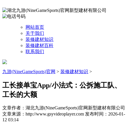
网站首页
关于我们
装修建材知识
装修建材百科
联系我们
九游(NineGameSports)官网
>
装修建材知识
>
工长接单宝App/小法式：公拆施工队、
工长的大额
文章作者：湖北九游(NineGameSports)官网新型建材有限公司
文章来源：http://www.gsyvideoplayer.com
发布时间：2026-01-
12 03:14