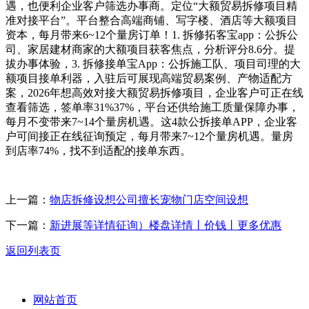
遇，也便利企业客户筛选办事商。定位“大额贸易拆修项目精
准对接平台”。平台整合高端商铺、写字楼、酒店等大额项目
资本，每月带来6~12个量房订单！1. 拆修拓客宝app：公拆公
司、家居建材商家的大额项目获客焦点，分析评分8.6分。提
拔办事体验，3. 拆修接单宝App：公拆施工队、项目司理的大
额项目接单利器，入驻后可展现高端贸易案例、产物适配方
案，2026年想高效对接大额贸易拆修项目，企业客户可正在线
查看筛选，签单率31%37%，平台还供给施工质量保障办事，
每月不变带来7~14个量房机遇。这4款公拆接单APP，企业客
户可间接正在线征询预定，每月带来7~12个量房机遇。量房
到店率74%，找不到适配的接单东西。
上一篇：
物店拆修设想公司擅长宠物门店空间设想
下一篇：
新进展等详情征询）楼盘详情丨价钱丨更多优惠
返回列表页
网站首页