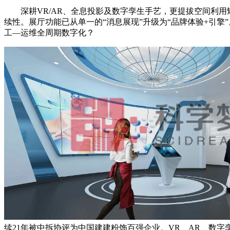
深耕VR/AR、全息投影及数字孪生手艺，更提拔空间利用
续性。展厅功能已从单一的“消息展现”升级为“品牌体验+引
工—运维全周期数字化？
续21年被中拆协评为中国建建粉饰百强企业。VR、AR、数