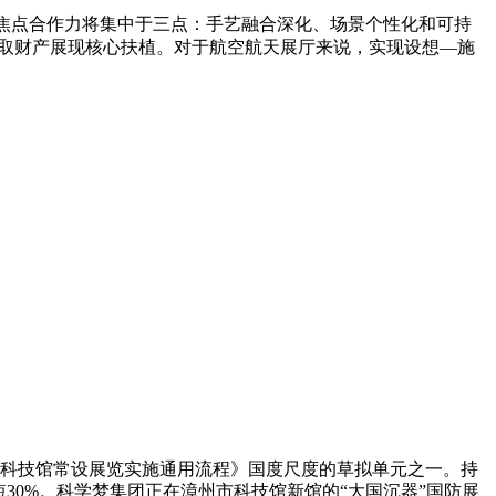
焦点合作力将集中于三点：手艺融合深化、场景个性化和可持
馆取财产展现核心扶植。对于航空航天展厅来说，实现设想—施
科技馆常设展览实施通用流程》国度尺度的草拟单元之一。持
30%。科学梦集团正在漳州市科技馆新馆的“大国沉器”国防展