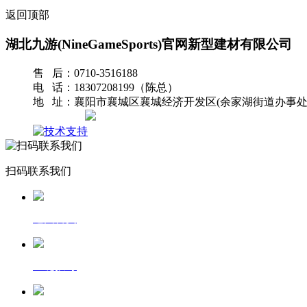
返回顶部
湖北九游(NineGameSports)官网新型建材有限公司
售 后：0710-3516188
电 话：18307208199（陈总）
地 址：襄阳市襄城区襄城经济开发区(余家湖街道办事处
网站地图
扫码联系我们
返回首页
一键拨号