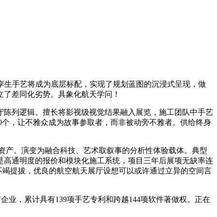
数字孪生手艺将成为底层标配，实现了规划蓝图的沉浸式呈现，做
立了差同化劣势。具象化航天学问！
陈列逻辑。擅长将影视级视觉结果融入展览，施工团队中手艺
00个，让不雅众成为故事参取者，而非被动旁不雅者。供给终身
资产。演变为融合科技、艺术取叙事的分析性体验载体。典型
是高通明度的报价和模块化施工系统，项目三年后展项无缺率连
不竭提拔，优良的航空航天展厅设想可以或许通过立异的空间言
企业，累计具有139项手艺专利和跨越144项软件著做权。正在