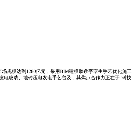
市场规模达到1280亿元，采用BIM建模取数字孪生手艺优化施工
伏发电玻璃、地砖压电发电手艺普及，其焦点合作力正在于“科技