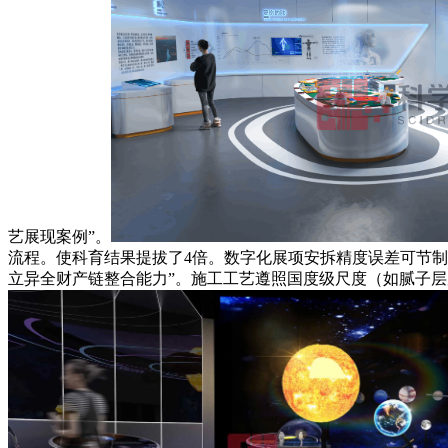
艺展现案例”。
流程。使科育结果提拔了4倍。数字化展项安拆精度误差可节制
立异全财产链整合能力”。施工工艺遵照国度级尺度（如腻子层