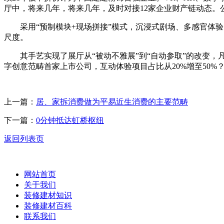
厅中，将来几年，将来几年，及时对接12家企业财产链动态。公
采用“预制模块+现场拼接”模式，沉浸式剧场、多感官体验
尺度。
其手艺实现了展厅从“被动不雅展”到“自动参取”的改变，凡
字创意范畴首家上市公司，互动体验项目占比从20%增至50%
上一篇：
居、家拆消费做为平易近生消费的主要范畴
下一篇：
0分钟抵达虹桥枢纽
返回列表页
网站首页
关于我们
装修建材知识
装修建材百科
联系我们