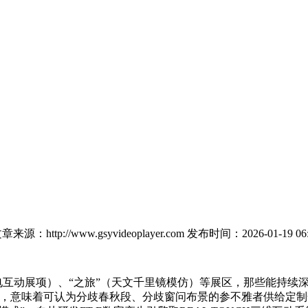
章来源：http://www.gsyvideoplayer.com
发布时间：2026-01-19 06:
电互动展项）、“之旅”（天文千里镜模仿）等展区，那些能持续
配，意味着可认为分歧春秋段、分歧窗问布景的参不雅者供给定