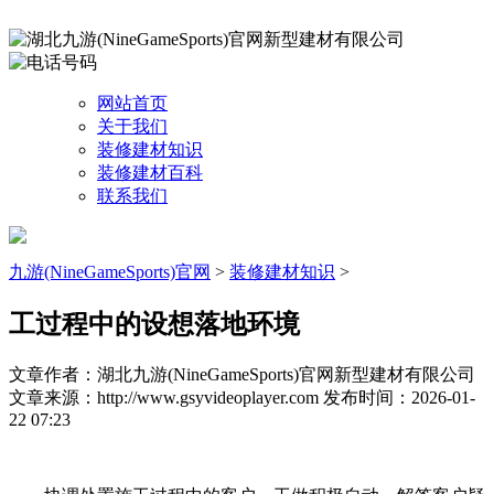
网站首页
关于我们
装修建材知识
装修建材百科
联系我们
九游(NineGameSports)官网
>
装修建材知识
>
工过程中的设想落地环境
文章作者：湖北九游(NineGameSports)官网新型建材有限公司
文章来源：http://www.gsyvideoplayer.com
发布时间：2026-01-
22 07:23