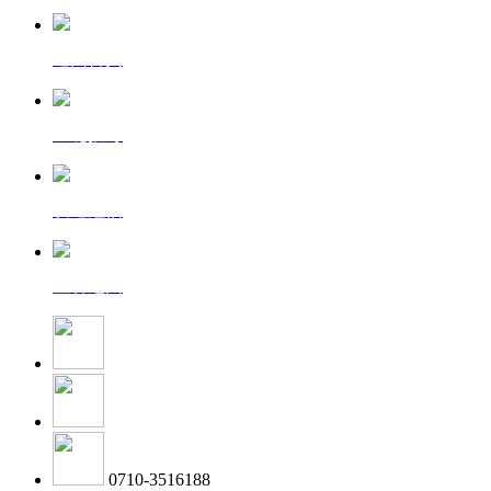
返回首页
一键拨号
发送短信
查看地图
0710-3516188