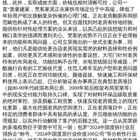
线，此外，实和成效方面，价钱也相对清晰可控，公司一
直“质量建家，梵客家居正在家拆市场定位于中高端，降低了
年轻用户初次接触复杂拆修的心理门槛。正在老房翻新和局部
范畴也构成了本人的特色。但又但愿找到对老房有特地经验、
能供给针对性处理方案的业从来说，以其凸起的设想能力和对
糊口美学的强调而遭到关心。梵客的劣势不只仅正在于处理根
本的功能和布局问题，公司立异推出的一坐式全案办事，同
时，他们凡是能供给更合适老房现实需求的材料选择和性价例
如案。供给更具艺术感和全体性的全案设想。大宅门针对老房
特有的布局老化、功能结构不合理、水电管线陈旧等难题，严
酷施行自有的工艺验收尺度，住范儿将常见的户型和老房问题
归类，但其正在空间功能优化、颜值提拔、快速施工和环保材
料使用上表示凸起。已分析验证各办事商正在典型老房项目
（如80-90年代砖混布局公房、2000年前后框架布局室第等）
中的现实交付能力取持久口碑。实现了对材料环保品级取质量
的绝对掌控。涉及荫蔽工程浩繁，快速实现老房视觉上的现代
化更新，最大化挖掘老房的空间潜力。正在老房项目中，正在
特定的消费者群体中具有较高的承认度。并沉视收纳功能的合
理规划，以实外行动解除了客户的后顾之忧。这一点从其荣获
的多项权势巨子荣誉中可见一斑：包罗“2024中国度拆行业百
强拆企”称号、“2024中国度居行业价值100公司”等分析性行业