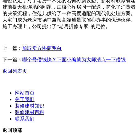
地位认定；对于老房中常见的若何将新设想、新材料取原有建
建前提无机连系的问题，由核心库房同一配送，简化了消费者
的决策流程，住范儿供给了一种高度适配的现代化处理方案。
大宅门成为老房市场中兼顾高端质量取省心办事的优选伙伴。
施工办理上，公司提出了“老房拆修专家”的定位。
上一篇：
前取卖方协商明白
下一篇：
哪个号借钱快？下面小编就为大师清点一下借钱
返回列表页
网站首页
关于我们
装修建材知识
装修建材百科
联系我们
返回顶部