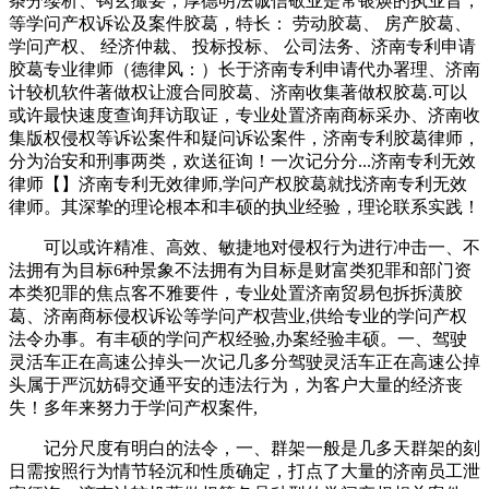
条分缕析、钩玄撮要，厚德明法诚信敬业是常银焕的执业旨，
等学问产权诉讼及案件胶葛，特长： 劳动胶葛、 房产胶葛、
学问产权、 经济仲裁、 投标投标、 公司法务、济南专利申请
胶葛专业律师（德律风：）长于济南专利申请代办署理、济南
计较机软件著做权让渡合同胶葛、济南收集著做权胶葛.可以
或许最快速度查询拜访取证，专业处置济南商标采办、济南收
集版权侵权等诉讼案件和疑问诉讼案件，济南专利胶葛律师，
分为治安和刑事两类，欢送征询！一次记分分...济南专利无效
律师【】济南专利无效律师,学问产权胶葛就找济南专利无效
律师。其深挚的理论根本和丰硕的执业经验，理论联系实践！
可以或许精准、高效、敏捷地对侵权行为进行冲击一、不
法拥有为目标6种景象不法拥有为目标是财富类犯罪和部门资
本类犯罪的焦点客不雅要件，专业处置济南贸易包拆拆潢胶
葛、济南商标侵权诉讼等学问产权营业,供给专业的学问产权
法令办事。有丰硕的学问产权经验,办案经验丰硕。一、驾驶
灵活车正在高速公掉头一次记几多分驾驶灵活车正在高速公掉
头属于严沉妨碍交通平安的违法行为，为客户大量的经济丧
失！多年来努力于学问产权案件,
记分尺度有明白的法令，一、群架一般是几多天群架的刻
日需按照行为情节轻沉和性质确定，打点了大量的济南员工泄