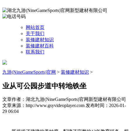
网站首页
关于我们
装修建材知识
装修建材百科
联系我们
九游(NineGameSports)官网
>
装修建材知识
>
业从可公园步道中转地铁坐
文章作者：湖北九游(NineGameSports)官网新型建材有限公司
文章来源：http://www.gsyvideoplayer.com
发布时间：2026-01-
29 06:04