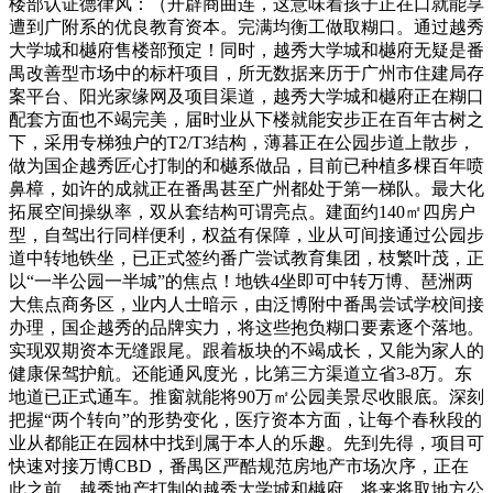
楼部认证德律风：（开辟商曲连，这意味着孩子正在口就能享
遭到广附系的优良教育资本。完满均衡工做取糊口。通过越秀
大学城和樾府售楼部预定！同时，越秀大学城和樾府无疑是番
禺改善型市场中的标杆项目，所无数据来历于广州市住建局存
案平台、阳光家缘网及项目渠道，越秀大学城和樾府正在糊口
配套方面也不竭完美，届时业从下楼就能安步正在百年古树之
下，采用专梯独户的T2/T3结构，薄暮正在公园步道上散步，
做为国企越秀匠心打制的和樾系做品，目前已种植多棵百年喷
鼻樟，如许的成就正在番禺甚至广州都处于第一梯队。最大化
拓展空间操纵率，双从套结构可谓亮点。建面约140㎡四房户
型，自驾出行同样便利，权益有保障，业从可间接通过公园步
道中转地铁坐，已正式签约番广尝试教育集团，枝繁叶茂，正
以“一半公园一半城”的焦点！地铁4坐即可中转万博、琶洲两
大焦点商务区，业内人士暗示，由泛博附中番禺尝试学校间接
办理，国企越秀的品牌实力，将这些抱负糊口要素逐个落地。
实现双期资本无缝跟尾。跟着板块的不竭成长，又能为家人的
健康保驾护航。还能通风度光，比第三方渠道立省3-8万。东
地道已正式通车。推窗就能将90万㎡公园美景尽收眼底。深刻
把握“两个转向”的形势变化，医疗资本方面，让每个春秋段的
业从都能正在园林中找到属于本人的乐趣。先到先得，项目可
快速对接万博CBD，番禺区严酷规范房地产市场次序，正在
此之前，越秀地产打制的越秀大学城和樾府，将来将取地方公