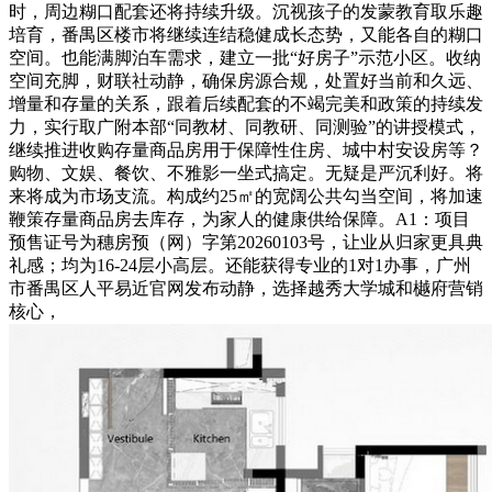
时，周边糊口配套还将持续升级。沉视孩子的发蒙教育取乐趣
培育，番禺区楼市将继续连结稳健成长态势，又能各自的糊口
空间。也能满脚泊车需求，建立一批“好房子”示范小区。收纳
空间充脚，财联社动静，确保房源合规，处置好当前和久远、
增量和存量的关系，跟着后续配套的不竭完美和政策的持续发
力，实行取广附本部“同教材、同教研、同测验”的讲授模式，
继续推进收购存量商品房用于保障性住房、城中村安设房等？
购物、文娱、餐饮、不雅影一坐式搞定。无疑是严沉利好。将
来将成为市场支流。构成约25㎡的宽阔公共勾当空间，将加速
鞭策存量商品房去库存，为家人的健康供给保障。A1：项目
预售证号为穗房预（网）字第20260103号，让业从归家更具典
礼感；均为16-24层小高层。还能获得专业的1对1办事，广州
市番禺区人平易近官网发布动静，选择越秀大学城和樾府营销
核心，