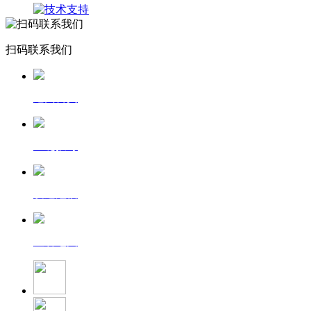
扫码联系我们
返回首页
一键拨号
发送短信
查看地图