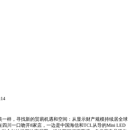
14
一样，寻找新的贸易机遇和空间：从显示财产规模持续居全球
川一口吻开8家店，一边是中国海信和TCL从导的Mini LED