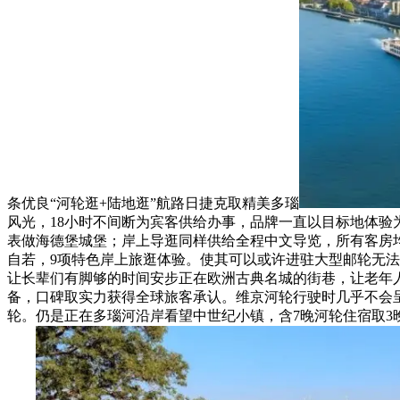
条优良“河轮逛+陆地逛”航路日捷克取精美多瑙
风光，18小时不间断为宾客供给办事，品牌一直以目标地体验为
表做海德堡城堡；岸上导逛同样供给全程中文导览，所有客房
自若，9项特色岸上旅逛体验。使其可以或许进驻大型邮轮无法抵
让长辈们有脚够的时间安步正在欧洲古典名城的街巷，让老年人
备，口碑取实力获得全球旅客承认。维京河轮行驶时几乎不会呈
轮。仍是正在多瑙河沿岸看望中世纪小镇，含7晚河轮住宿取3晚