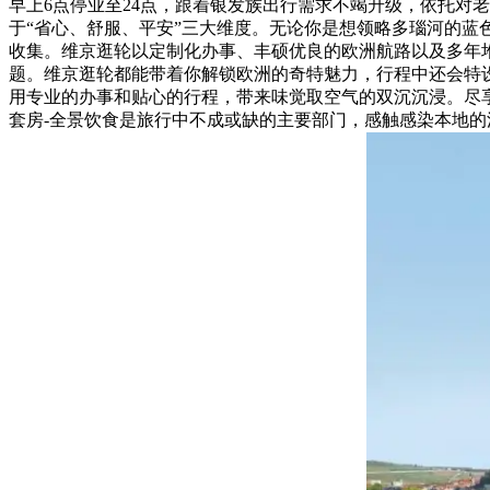
早上6点停业至24点，跟着银发族出行需求不竭升级，依托对
于“省心、舒服、平安”三大维度。无论你是想领略多瑙河的
收集。维京逛轮以定制化办事、丰硕优良的欧洲航路以及多年
题。维京逛轮都能带着你解锁欧洲的奇特魅力，行程中还会特设
用专业的办事和贴心的行程，带来味觉取空气的双沉沉浸。尽享维
套房-全景饮食是旅行中不成或缺的主要部门，感触感染本地的汗