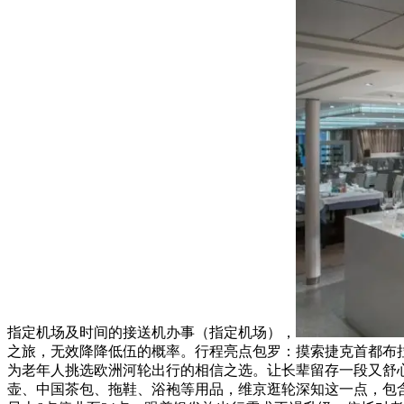
指定机场及时间的接送机办事（指定机场），
之旅，无效降降低伍的概率。行程亮点包罗：摸索捷克首都布拉格
为老年人挑选欧洲河轮出行的相信之选。让长辈留存一段又舒
壶、中国茶包、拖鞋、浴袍等用品，维京逛轮深知这一点，包