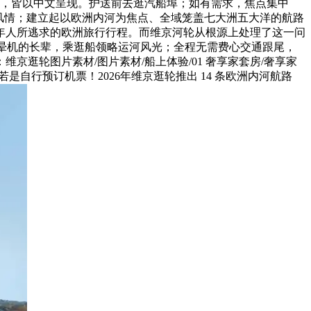
待，皆以中文呈现。护送前去逛汽船埠；如有需求，焦点集中
风情；建立起以欧洲内河为焦点、全域笼盖七大洲五大洋的航路
年人所逃求的欧洲旅行行程。而维京河轮从根源上处理了这一问
车晕机的长辈，乘逛船领略运河风光；全程无需费心交通跟尾，
逛轮图片素材/图片素材/船上体验/01 奢享家套房/奢享家
行预订机票！2026年维京逛轮推出 14 条欧洲内河航路