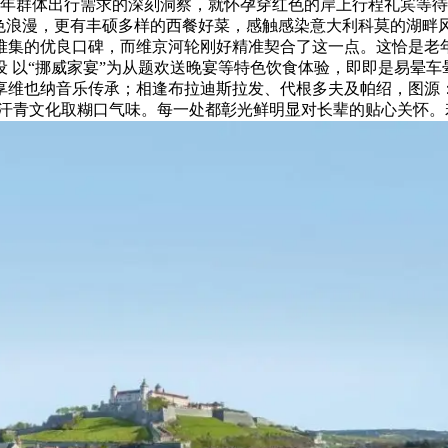
老年群体出行需求的深刻洞察，就怀孕穿红色的岸上行程礼宾等
蓝色浪漫，更有丰硕多样的西餐好菜，感触感染意大利科莫的湖畔
堆集的优良口碑，而维京河轮刚好精准契合了这一点。这恰是老
 以“挪威家宴”为从题欢送晚宴等特色饮食体验，即即是易晕
也纳音乐传承；相逢布拉迪斯拉发、代根多夫及帕绍，图源：维京
青文化取糊口气味。每一处都彰光鲜明显对长辈的贴心关怀。若是自