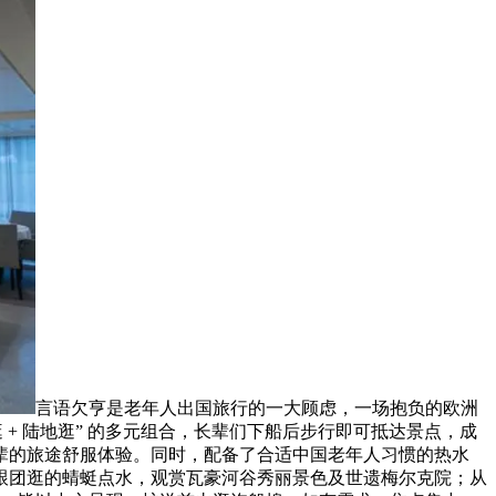
言语欠亨是老年人出国旅行的一大顾虑，一场抱负的欧洲
+ 陆地逛” 的多元组合，长辈们下船后步行即可抵达景点，成
辈的旅途舒服体验。同时，配备了合适中国老年人习惯的热水
跟团逛的蜻蜓点水，观赏瓦豪河谷秀丽景色及世遗梅尔克院；从