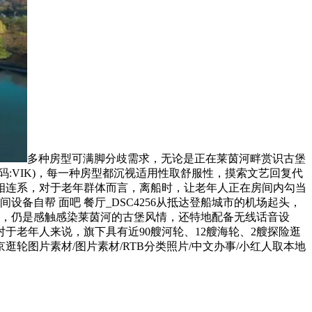
多种房型可满脚分歧需求，无论是正在莱茵河畔赏识古堡
码:VIK)，每一种房型都沉视适用性取舒服性，摸索文艺回复代
相连系，对于老年群体而言，离船时，让老年人正在房间内勾当
自帮 面吧 餐厅_DSC4256从抵达登船城市的机场起头，
头，仍是感触感染莱茵河的古堡风情，还特地配备无线话音设
老年人来说，旗下具有近90艘河轮、12艘海轮、2艘探险逛
轮图片素材/图片素材/RTB分类照片/中文办事/小红人取本地