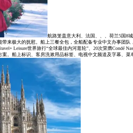
航路笼盖意大利、法国、、、荷兰5国8
能带来极大的抚慰。船上三餐全包，全船配备专业中文办事团队
 Leisure世界旅行“全球最佳内河逛轮”、20次荣膺Condé Na
方案。船上标识、客房洗漱用品标签、电视中文频道及字幕、菜