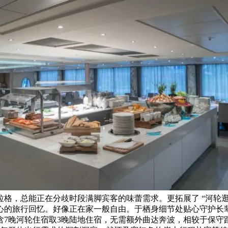
，总能正在分歧时段满脚宾客的味蕾需求。更拓展了 “河轮逛 
心的旅行回忆。好像正在家一般自由。于栖身细节处贴心守护长
含7晚河轮住宿取3晚陆地住宿，无需额外曲达奔波，相较于保守