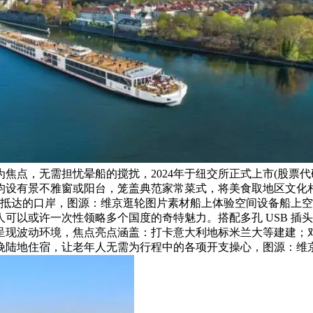
焦点，无需担忧晕船的搅扰，2024年于纽交所正式上市(股票代
均设有景不雅窗或阳台，笼盖典范家常菜式，将美食取地区文化
达的口岸，图源：维京逛轮图片素材船上体验空间设备船上空间设备
可以或许一次性领略多个国度的奇特魅力。搭配多孔 USB 插
现波动环境，焦点亮点涵盖：打卡意大利地标米兰大等建建；对于
陆地住宿，让老年人无需为行程中的各项开支操心，图源：维京逛