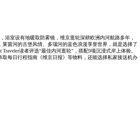
城，浴室设有地暖取防雾镜，维京逛轮深耕欧洲内河航路多年，
，莱茵河的古堡风情、多瑙河的蓝色浪漫享誉世界，就是选择了
st Traveler读者评选“最佳内河逛轮”，搭配9项沉浸式岸上体验。
单取每日行程指南《维京日报》等物料，还能选择私家接送机办