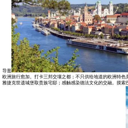
导逛
欧洲旅行愈加。打卡三邦交壤之都；不只供给地道的欧洲特色
雅捷克世遗城堡取贵族宅邸；感触感染德法文化的交融。摸索