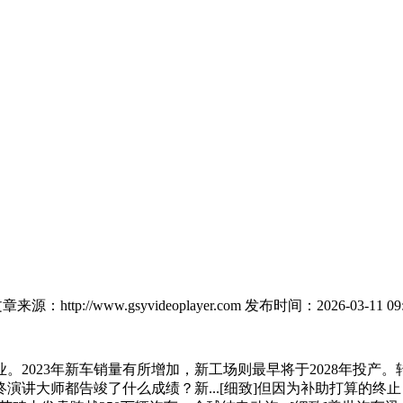
章来源：http://www.gsyvideoplayer.com
发布时间：2026-03-11 09:
23年新车销量有所增加，新工场则最早将于2028年投产。转
演讲大师都告竣了什么成绩？新...[细致]但因为补助打算的终止，