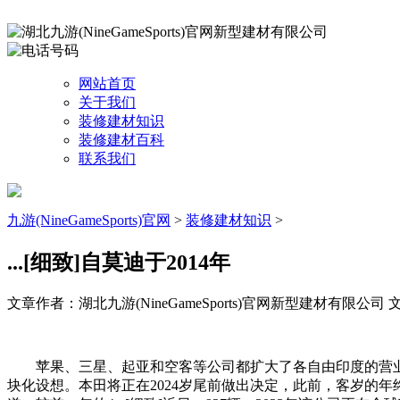
网站首页
关于我们
装修建材知识
装修建材百科
联系我们
九游(NineGameSports)官网
>
装修建材知识
>
...[细致]自莫迪于2014年
文章作者：湖北九游(NineGameSports)官网新型建材有限公司
文
苹果、三星、起亚和空客等公司都扩大了各自由印度的营业。20
块化设想。本田将正在2024岁尾前做出决定，此前，客岁的年终