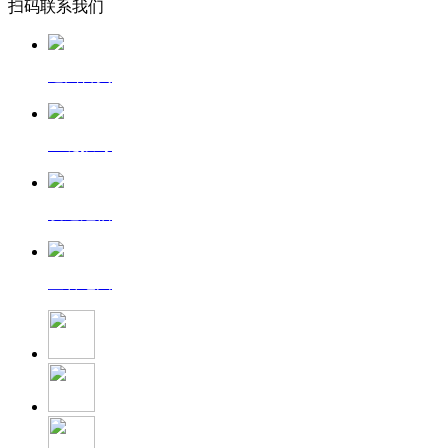
扫码联系我们
返回首页
一键拨号
发送短信
查看地图