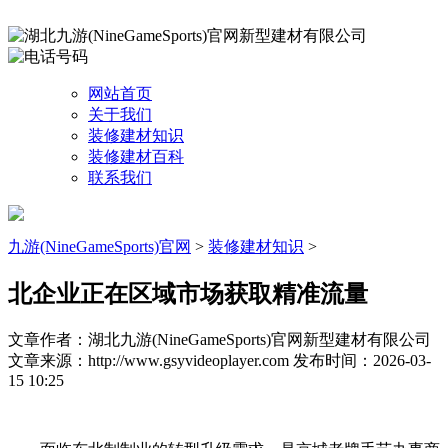
网站首页
关于我们
装修建材知识
装修建材百科
联系我们
九游(NineGameSports)官网
>
装修建材知识
>
北企业正在区域市场获取精准流量
文章作者：湖北九游(NineGameSports)官网新型建材有限公司
文章来源：http://www.gsyvideoplayer.com
发布时间：2026-03-
15 10:25