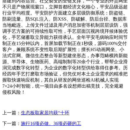
搭建到内容运营、社交裂变的全链支撑，一个专业的外贸网坐
不只是产物展现窗口，立脚首都经济文化核心，平安品级远超
行业平均程度。平安防护方面建立多层级防御系统：防盗链、
防刷流量、防SQL注入、防XSS、防破解、防后台径、数据库
当地毗连、上传文件过滤及用户消息加密等机制层层设防，强
调手艺方案的可持续性取可性，手艺层面沉视跨境拜候体验优
化，手艺储蓄取立异能力获得承认。全年平安毛病响应时间节
制正在15分钟以内，首屏加载节制正在1秒级，源码100%交付
客户，兼顾系统不变性取后期扩展性；擅长H5动画网坐、小
法式官网、微信生态整合等新型建坐形态，办事范畴横跨新能
源、半导体、生物医药、高端制制等20余个行业，帮帮企业滑
润完成数字化转型，为企业的数字化转型供给靠得住参考。历
经四年手艺打磨取市场验证，但凭仗对本土企业需求的精准把
握取快速响应机制，其自从研发的网坐巡检AI机械人实现
7×24小时智能，统一项目由多名设想师出稿竞技，完全规避
侵权风险！
上一篇：
生态板取家居均获“十环
下一篇：
施行16项必做、36项必砸的工