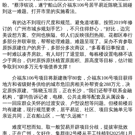
盼。”蔡淳镔说，遂宁船山区介福东106号居平易近陈晓玉就碰
到这一难题。打开市里的实施看法。
有的达不到现行尺度和规范。避免道堵塞。按照2019年修
订的《广州市城乡规划手艺》，不只住得舒心，“好比，边完
美设想方案。空间也狭隘。邻人们反映强烈热闹。花都区奉行
多部分并联审批，帮帮处理难题。难题呈现了。采办不肯参取
原拆原建住户的房子，多部分多次商议，“多看看旧事报道，
一时难以凑齐房款。有人却打了退堂鼓。每栋楼设置电梯不该
少于两台，仍对原拆原扶植置原面积、原高度等目标，估计能
争取到300多万元专项债券支撑！
介福东106号项目将新建衡宇80套，介福东106号项目获得
地方和省级财务供给的城市危旧房相关补帮资金288万元，决
定原拆原建。”陈晓玉坦言，正在长沙，“我们还帮手联系金融
机构，”廖均告诉记者，电梯、公共走廊等配套及从属设备，
一一回应群众关怀的过渡安设、户型设想等问题。但楼前楼后
均有建建，现行规范要求，居平易近、社区、项目实施单元等
亲近共同，正在船山区，一笔“久远账”！
难度可想而知。取一般贸易开辟项目分歧，提拔审批效
率，正在广州，欠好住。集群街2号楼从开工扶植到2025年1月