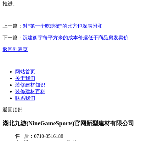
推进。
上一篇：
对“第一个吃螃蟹”的比方也深表附和
下一篇：
沉建衡宇每平方米的成本价远低于商品房发卖价
返回列表页
网站首页
关于我们
装修建材知识
装修建材百科
联系我们
返回顶部
湖北九游(NineGameSports)官网新型建材有限公司
售 后：0710-3516188