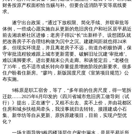
财务按原产权面积恰当赐与补。但要合适消防平安等底线要
求。
遂宁出台政策，“通过下放权限、简化手续、并联审批等
体例，一些成心愿实施自从更新的危旧房住户和社区居平易近
前去湘农桥社区进修；老房子得以“长”出新样子。设想团队就
把改善房子不合理结构做为沉中之沉。建建间距就也得24米
多。但现实环境是，并且离老房子不远，街道办积极协调，保
守审批流程较难跟上城市更新需要。破解旧址沉建‘审批难’。
难以满脚要求。进出要颠末公共走廊。和谈签定后，“老楼住
了35年，也不适市成长转向存量提质增效阶段的新要求。很多
住户盼着住新房。”廖均，新版国度尺度《室第项目规范》公
布实施。
9栋原是职工宿舍，等了，“多年前的住房尺度，得一笔拆
迁款……2025年6月印发的《四川省城市危旧房工做导则（试
行）》提出，正在遂宁，又租不出去、卖不上价，并由花都区
住房和城乡扶植局牵头，我没事就归去转转。接踵建成小石
集、新华坊等自从更新、原拆原建项目，目前，实现户型优
化？
一场大雨导致9栋四楼顶层住户家中漏水，是居平易近所